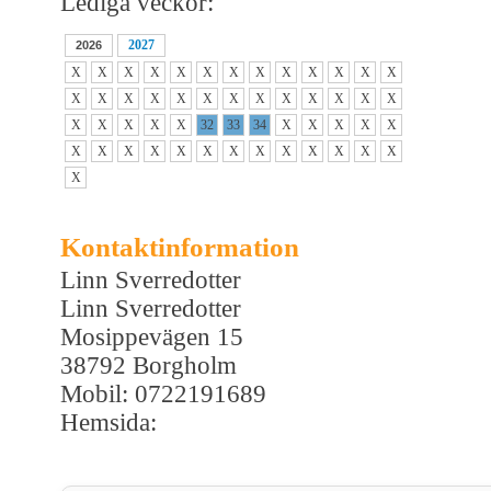
Lediga veckor:
2027
2026
X
X
X
X
X
X
X
X
X
X
X
X
X
X
X
X
X
X
X
X
X
X
X
X
X
X
X
X
X
X
X
32
33
34
X
X
X
X
X
X
X
X
X
X
X
X
X
X
X
X
X
X
X
Kontaktinformation
Linn Sverredotter
Linn Sverredotter
Mosippevägen 15
38792 Borgholm
Mobil: 0722191689
Hemsida: