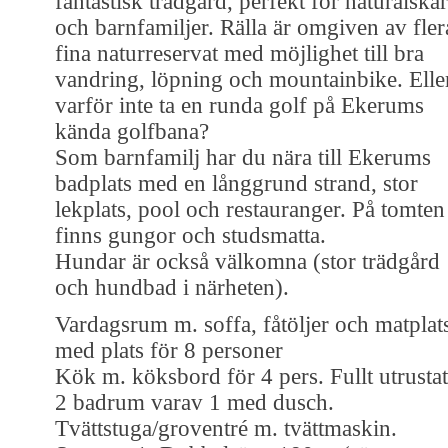
fantastisk trädgård, perfekt för naturälska
och barnfamiljer. Rälla är omgiven av fler
fina naturreservat med möjlighet till bra
vandring, löpning och mountainbike. Elle
varför inte ta en runda golf på Ekerums
kända golfbana?
Som barnfamilj har du nära till Ekerums
badplats med en långgrund strand, stor
lekplats, pool och restauranger. På tomten
finns gungor och studsmatta.
Hundar är också välkomna (stor trädgård
och hundbad i närheten).
Vardagsrum m. soffa, fåtöljer och matplat
med plats för 8 personer
Kök m. köksbord för 4 pers. Fullt utrustat
2 badrum varav 1 med dusch.
Tvättstuga/groventré m. tvättmaskin.