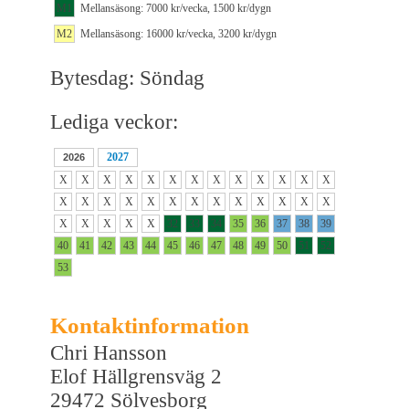
M1
Mellansäsong: 7000 kr/vecka, 1500 kr/dygn
M2
Mellansäsong: 16000 kr/vecka, 3200 kr/dygn
Bytesdag: Söndag
Lediga veckor:
2027
2026
X
X
X
X
X
X
X
X
X
X
X
X
X
X
X
X
X
X
X
X
X
X
X
X
X
X
X
X
X
X
X
32
33
34
35
36
37
38
39
40
41
42
43
44
45
46
47
48
49
50
51
52
53
Kontaktinformation
Chri Hansson
Elof Hällgrensväg 2
29472 Sölvesborg