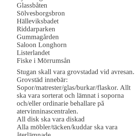
Glassbåten
Sölvesborgsbron
Hälleviksbadet
Riddarparken
Gummagården
Saloon Longhorn
Listerlandet
Fiske i Mörrumsån
Stugan skall vara grovstadad vid avresan.
Grovstäd innebär:
Sopor/matrester/glas/burkar/flaskor. Allt
ska vara sorterat och lämnat i soporna
och/eller ordinarie behallare pă
atervinninascentralen.
All disk ska vara diskad
Alla möbler/täcken/kuddar ska vara
återlämnade