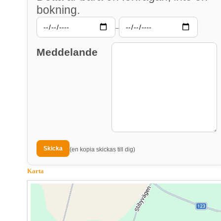
bokning.
–
Meddelande
(en kopia skickas till dig)
Karta