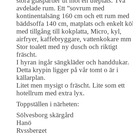
stora glaspartier ut mot en uteplats. Två
avdelade rum. Ett ”sovrum med
kontinentalsäng 160 cm och ett rum med
bäddsoffa 140 cm, matplats och enkelt kö
med tillgång till kokplatta, Micro, kyl,
airfryer, kaffebryggare, vattenkokare mm
Stor toalett med ny dusch och riktigt
fräscht.
I hyran ingår sängkläder och handdukar.
Detta krypin ligger på vår tomt o är i
källarplan.
Litet men mysigt o fräscht. Lite som ett
hotellrum med extra lyx.
Toppställen i närheten:
Sölvesborg skärgård
Hanö
Ryssberget