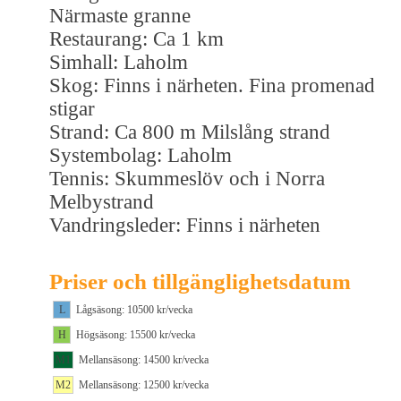
Närmaste granne
Restaurang: Ca 1 km
Simhall: Laholm
Skog: Finns i närheten. Fina promenad
stigar
Strand: Ca 800 m Milslång strand
Systembolag: Laholm
Tennis: Skummeslöv och i Norra
Melbystrand
Vandringsleder: Finns i närheten
Priser och tillgänglighetsdatum
L
Lågsäsong: 10500 kr/vecka
H
Högsäsong: 15500 kr/vecka
M1
Mellansäsong: 14500 kr/vecka
M2
Mellansäsong: 12500 kr/vecka