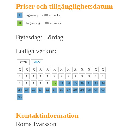
Priser och tillgänglighetsdatum
L
Lågsäsong: 5800 kr/vecka
H
Högsäsong: 6300 kr/vecka
Bytesdag: Lördag
Lediga veckor:
2027
2026
X
X
X
X
X
X
X
X
X
X
X
X
X
X
X
X
X
X
X
X
X
X
X
X
X
X
X
X
X
X
X
32
33
34
35
36
37
38
39
40
41
42
43
44
45
46
47
48
49
50
51
52
53
Kontaktinformation
Roma Ivarsson