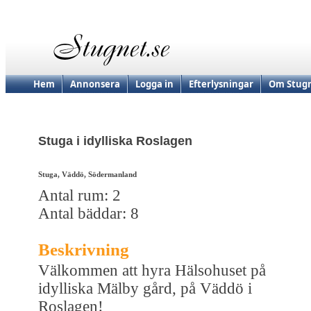
Hem
Annonsera
Logga in
Efterlysningar
Om Stugn
Stuga i idylliska Roslagen
Stuga, Väddö, Södermanland
Antal rum: 2
Antal bäddar: 8
Beskrivning
Välkommen att hyra Hälsohuset på
idylliska Mälby gård, på Väddö i
Roslagen!