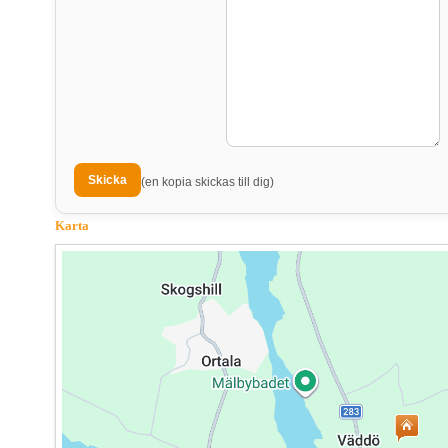
(en kopia skickas till dig)
Karta