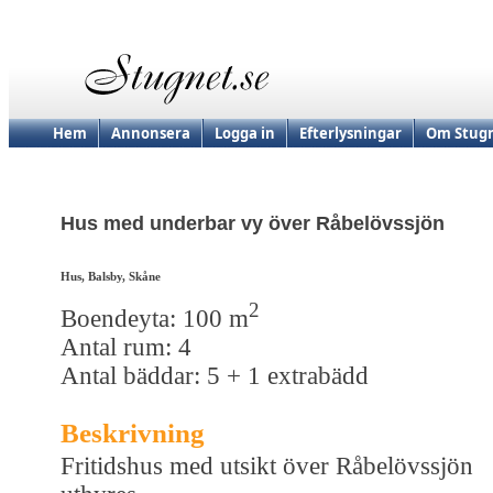
Hem
Annonsera
Logga in
Efterlysningar
Om Stugn
Hus med underbar vy över Råbelövssjön
Hus, Balsby, Skåne
2
Boendeyta: 100 m
Antal rum: 4
Antal bäddar: 5 + 1 extrabädd
Beskrivning
Fritidshus med utsikt över Råbelövssjön