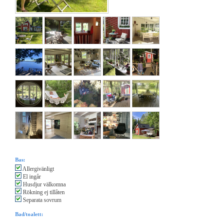
Bas:
Allergivänligt
El ingår
Husdjur välkomna
Rökning ej tillåten
Separata sovrum
Bad/toalett: