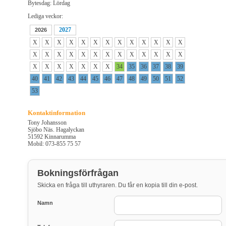
Bytesdag: Lördag
Lediga veckor:
2027
2026
X
X
X
X
X
X
X
X
X
X
X
X
X
X
X
X
X
X
X
X
X
X
X
X
X
X
X
X
X
X
X
X
X
34
35
36
37
38
39
40
41
42
43
44
45
46
47
48
49
50
51
52
53
Kontaktinformation
Tony Johansson
Sjöbo Näs. Hagalyckan
51592 Kinnarumma
Mobil: 073-855 75 57
Bokningsförfrågan
Skicka en fråga till uthyraren. Du får en kopia till din e-post.
Namn