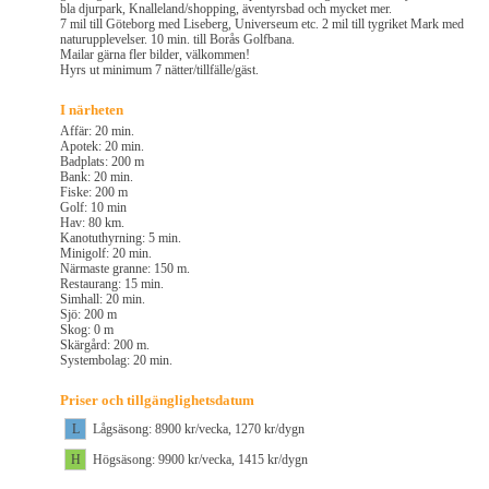
bla djurpark, Knalleland/shopping, äventyrsbad och mycket mer.
7 mil till Göteborg med Liseberg, Universeum etc. 2 mil till tygriket Mark med
naturupplevelser. 10 min. till Borås Golfbana.
Mailar gärna fler bilder, välkommen!
Hyrs ut minimum 7 nätter/tillfälle/gäst.
I närheten
Affär: 20 min.
Apotek: 20 min.
Badplats: 200 m
Bank: 20 min.
Fiske: 200 m
Golf: 10 min
Hav: 80 km.
Kanotuthyrning: 5 min.
Minigolf: 20 min.
Närmaste granne: 150 m.
Restaurang: 15 min.
Simhall: 20 min.
Sjö: 200 m
Skog: 0 m
Skärgård: 200 m.
Systembolag: 20 min.
Priser och tillgänglighetsdatum
L
Lågsäsong: 8900 kr/vecka, 1270 kr/dygn
H
Högsäsong: 9900 kr/vecka, 1415 kr/dygn