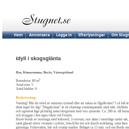
Hem
Annonsera
Logga in
Efterlysningar
Om Stugn
Idyll i skogsglänta
Hus, Kinnarumma, Borås, Västergötland
2
Boendeyta: 60 m
Antal rum: 5
Antal bäddar: 6
Beskrivning
Varning! Blir du störd av naturens tystnad eller att vakna av fågelkvitter? I så fall är
detta inget för dig! ”Hagalyckan” är ett charmigt sommarparadis med mkt. idylliskt
och ogenerat läge på härlig natur/skogstomt med viss sjöutsikt. Ca. 200 m. till bast
och bryggan i den egna viken vid Frisjön.
Huset består av storstuga med köksavd, 3 sovrum, stor altan i västerläge under tak,
samt glasad större veranda i syd/öst, fräsch/fin toa och dusch-avdelning, samt liten
gäststuga. Fiskevatten, bär och svamp-marker. Beläget ca 15 min. syd om Borås m