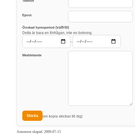
Telefon
Epost
(valfritt)
Önskad hyresperiod
Detta är bara en förfrågan, inte en bokning.
–
Meddelande
(en kopia skickas till dig)
Annonsen skapad: 2009-07-15