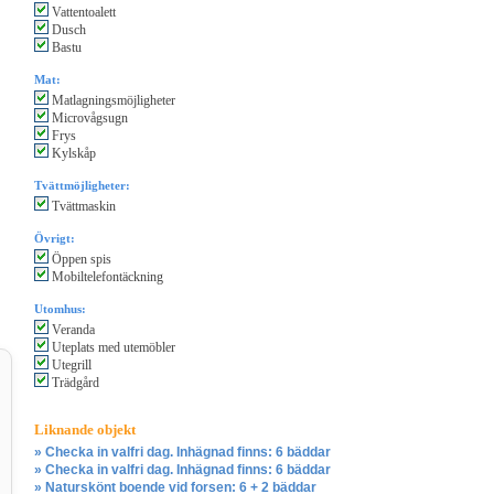
Vattentoalett
Dusch
Bastu
Mat:
Matlagningsmöjligheter
Microvågsugn
Frys
Kylskåp
Tvättmöjligheter:
Tvättmaskin
Övrigt:
Öppen spis
Mobiltelefontäckning
Utomhus:
Veranda
Uteplats med utemöbler
Utegrill
Trädgård
Liknande objekt
» Checka in valfri dag. Inhägnad finns: 6 bäddar
» Checka in valfri dag. Inhägnad finns: 6 bäddar
» Naturskönt boende vid forsen: 6 + 2 bäddar