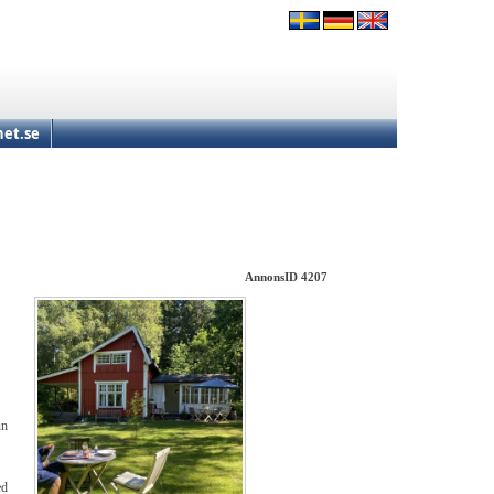
et.se
AnnonsID 4207
un
ed