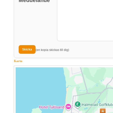
Meddelande
(en kopia skickas till dig)
Karta