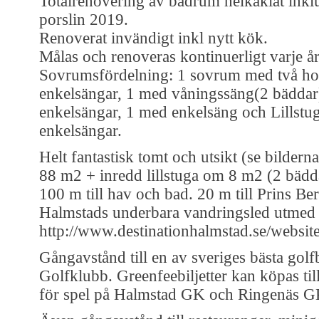
Totalrenovering av badrum helkaklat inklu
porslin 2019.
Renoverat invändigt inkl nytt kök.
Målas och renoveras kontinuerligt varje år
Sovrumsfördelning: 1 sovrum med två ho
enkelsängar, 1 med våningssäng(2 bäddar
enkelsängar, 1 med enkelsäng och Lillstu
enkelsängar.
Helt fantastisk tomt och utsikt (se bilderna
88 m2 + inredd lillstuga om 8 m2 (2 bädd
100 m till hav och bad. 20 m till Prins Bert
Halmstads underbara vandringsled utmed 
http://www.destinationhalmstad.se/website
Gångavstånd till en av sveriges bästa gol
Golfklubb. Greenfeebiljetter kan köpas till
för spel på Halmstad GK och Ringenäs G