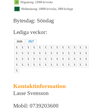
H
Högsäsong: 22000 kr/vecka
M1
Mellansäsong: 10000 kr/vecka, 3000 kr/dygn
Bytesdag: Söndag
Lediga veckor:
2027
2026
X
X
X
X
X
X
X
X
X
X
X
X
X
X
X
X
X
X
X
X
X
X
X
X
X
X
X
X
X
X
X
X
X
X
X
X
X
X
X
X
X
X
X
X
X
X
X
X
X
X
X
X
X
Kontaktinformation
Lasse Svensson
Mobil: 0739203600