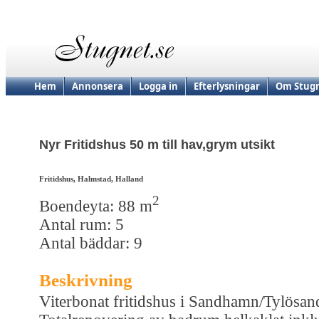
Hem
Annonsera
Logga in
Efterlysningar
Om Stugn
Nyr Fritidshus 50 m till hav,grym utsikt
Fritidshus, Halmstad, Halland
2
Boendeyta: 88 m
Antal rum: 5
Antal bäddar: 9
Beskrivning
Viterbonat fritidshus i Sandhamn/Tylösan