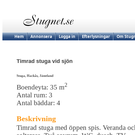
Hem
Annonsera
Logga in
Efterlysningar
Om Stugn
Timrad stuga vid sjön
Stuga, Hackås, Jämtland
2
Boendeyta: 35 m
Antal rum: 3
Antal bäddar: 4
Beskrivning
Timrad stuga med öppen spis. Veranda oc