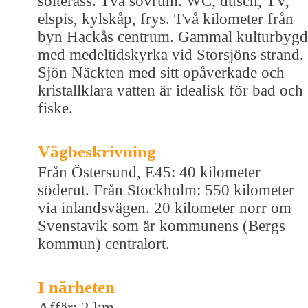
solterass. Två sovrum. WC, dusch, TV,
elspis, kylskåp, frys. Två kilometer från
byn Hackås centrum. Gammal kulturbygd
med medeltidskyrka vid Storsjöns strand.
Sjön Näckten med sitt opåverkade och
kristallklara vatten är idealisk för bad och
fiske.
Vägbeskrivning
Från Östersund, E45: 40 kilometer
söderut. Från Stockholm: 550 kilometer
via inlandsvägen. 20 kilometer norr om
Svenstavik som är kommunens (Bergs
kommun) centralort.
I närheten
Affär: 2 km