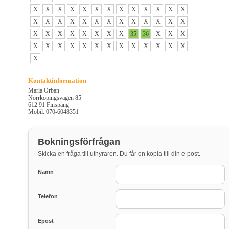
X
X
X
X
X
X
X
X
X
X
X
X
X
X
X
X
X
X
X
X
X
X
X
X
X
X
X
X
X
X
X
X
X
X
35
36
X
X
X
X
X
X
X
X
X
X
X
X
X
X
X
X
X
Kontaktinformation
Maria Orban
Norrköpingsvägen 85
612 91 Finspång
Mobil: 070-6048351
Bokningsförfrågan
Skicka en fråga till uthyraren. Du får en kopia till din e-post.
Namn
Telefon
Epost