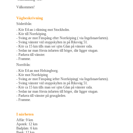
Välkommen!
Vägbeskrivning
Söderifrån:
- Kör E4:an i riktning mot Stockholm.
- Kör till Norrköping.
- Sväng av mot Finspång efter Norrköping ( via Ingelstaavfarten).
- Sväng vänster vid stoppskylten in på Riksväg 51.
- Kör ca 15 km tills man ser sjön Glan på vänster sida.
- Sedan tar man första infarten till höger, där ligger stugan.
- Parkera till vänster.
- Framme.
Norrifrån:
- Kör E4:an mot Helsingborg.
- Kör mot Norrköping
- Sväng av mot Finspång iefter Norrköping( via Ingelstaavfarten).
- Sväng vänster vid stoppskylten in på Riksväg 51.
- Kör ca 15 km tills man ser sjön Glan på vänster sida.
- Sedan tar man första infarten till höger, där ligger stugan.
- Parkera till vänster på grusgården.
- Framme.
I närheten
Affär: 9 km
Apotek: 12 km
Badplats: 6 km
Bank: 12 km