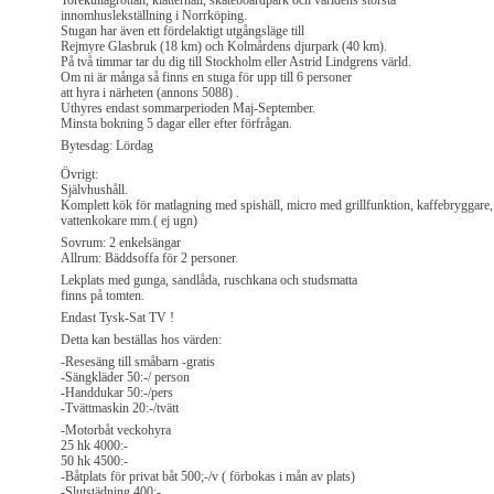
Torekullagrottan, klätterhall, skateboardpark och världens största
innomhuslekställning i Norrköping.
Stugan har även ett fördelaktigt utgångsläge till
Rejmyre Glasbruk (18 km) och Kolmårdens djurpark (40 km).
På två timmar tar du dig till Stockholm eller Astrid Lindgrens värld.
Om ni är många så finns en stuga för upp till 6 personer
att hyra i närheten (annons 5088) .
Uthyres endast sommarperioden Maj-September.
Minsta bokning 5 dagar eller efter förfrågan.
Bytesdag: Lördag
Övrigt:
Självhushåll.
Komplett kök för matlagning med spishäll, micro med grillfunktion, kaffebryggare,
vattenkokare mm.( ej ugn)
Sovrum: 2 enkelsängar
Allrum: Bäddsoffa för 2 personer.
Lekplats med gunga, sandlåda, ruschkana och studsmatta
finns på tomten.
Endast Tysk-Sat TV !
Detta kan beställas hos värden:
-Resesäng till småbarn -gratis
-Sängkläder 50:-/ person
-Handdukar 50:-/pers
-Tvättmaskin 20:-/tvätt
-Motorbåt veckohyra
25 hk 4000:-
50 hk 4500:-
-Båtplats för privat båt 500;-/v ( förbokas i mån av plats)
-Slutstädning 400:-