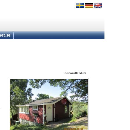
et.se
AnnonsID 5606
r