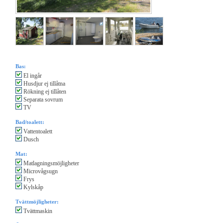
Bas:
El ingår
Husdjur ej tillåtna
Rökning ej tillåten
Separata sovrum
TV
Bad/toalett:
Vattentoalett
Dusch
Mat:
Matlagningsmöjligheter
Microvågsugn
Frys
Kylskåp
Tvättmöjligheter:
Tvättmaskin