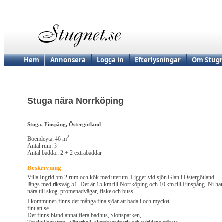
Hem
Annonsera
Logga in
Efterlysningar
Om Stugn
Stuga nära Norrköping
Stuga, Finspång, Östergötland
2
Boendeyta: 46 m
Antal rum: 3
Antal bäddar: 2 + 2 extrabäddar
Beskrivning
Villa Ingrid om 2 rum och kök med uterum. Ligger vid sjön Glan i Östergötland
längs med riksväg 51. Det är 15 km till Norrköping och 10 km till Finspång. Ni ha
nära till skog, promenadvägar, fiske och buss.
I kommunen finns det många fina sjöar att bada i och mycket
fint att se.
Det finns bland annat flera badhus, Slottsparken,