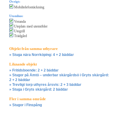
Övrigt:
Mobiltelefontäckning
Utomhus:
Veranda
Uteplats med utemöbler
Utegrill
Trädgård
Objekt från samma uthyrare
» Stuga nära Norrköping: 4 + 2 bäddar
Liknande objekt
» Fritidsboende: 2 + 2 bäddar
» Stugor på Ämtö – underbar skärgårdsö i Gryts skärgård:
2 + 2 bäddar
» Trevligt torp uthyres årsvis: 2 + 3 bäddar
» Stuga i Gryts skärgård: 2 bäddar
Fler i samma område
» Stugor i Finspång