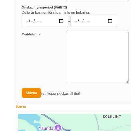
(valfritt)
Önskad hyresperiod
Detta är bara en förfrågan, inte en bokning.
–
Meddelande
(en kopia skickas till dig)
Karta