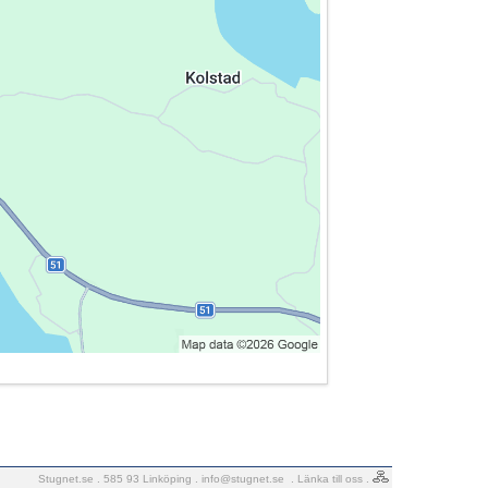
Stugnet.se . 585 93 Linköping .
info@stugnet.se
.
Länka till oss
.