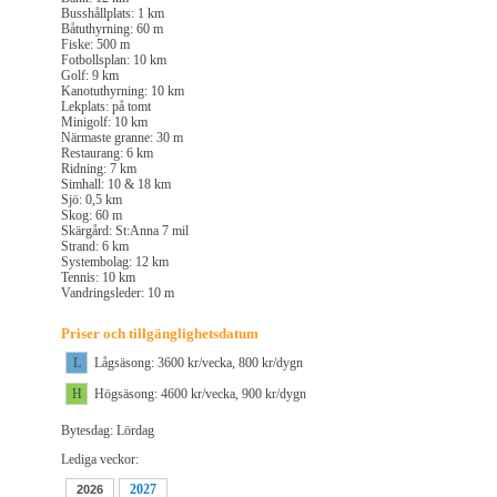
Busshållplats: 1 km
Båtuthyrning: 60 m
Fiske: 500 m
Fotbollsplan: 10 km
Golf: 9 km
Kanotuthyrning: 10 km
Lekplats: på tomt
Minigolf: 10 km
Närmaste granne: 30 m
Restaurang: 6 km
Ridning: 7 km
Simhall: 10 & 18 km
Sjö: 0,5 km
Skog: 60 m
Skärgård: St:Anna 7 mil
Strand: 6 km
Systembolag: 12 km
Tennis: 10 km
Vandringsleder: 10 m
Priser och tillgänglighetsdatum
L
Lågsäsong: 3600 kr/vecka, 800 kr/dygn
H
Högsäsong: 4600 kr/vecka, 900 kr/dygn
Bytesdag: Lördag
Lediga veckor:
2027
2026