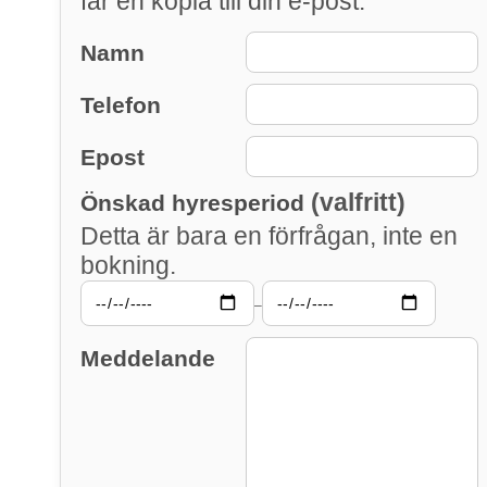
får en kopia till din e-post.
Namn
Telefon
Epost
(valfritt)
Önskad hyresperiod
Detta är bara en förfrågan, inte en
bokning.
–
Meddelande