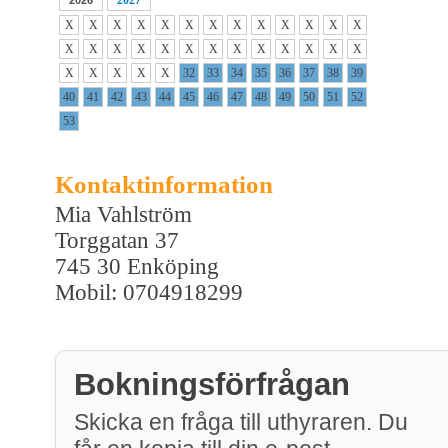
X
X
X
X
X
X
X
X
X
X
X
X
X
X
X
X
X
X
X
X
X
X
X
X
X
X
X
X
X
X
X
32
33
34
35
36
37
38
39
40
41
42
43
44
45
46
47
48
49
50
51
52
53
Kontaktinformation
Mia Vahlström
Torggatan 37
745 30 Enköping
Mobil: 0704918299
Bokningsförfrågan
Skicka en fråga till uthyraren. Du