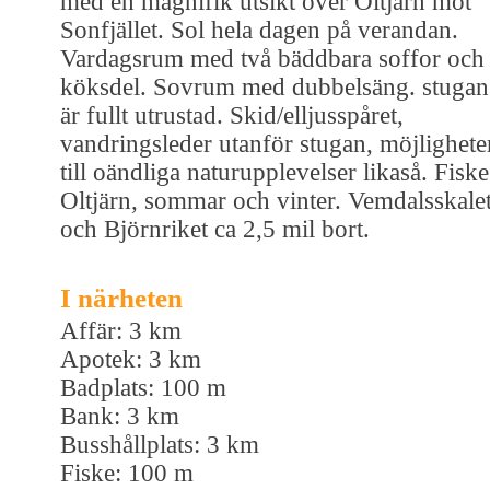
med en magnifik utsikt över Oltjärn mot
Sonfjället. Sol hela dagen på verandan.
Vardagsrum med två bäddbara soffor och
köksdel. Sovrum med dubbelsäng. stugan
är fullt utrustad. Skid/elljusspåret,
vandringsleder utanför stugan, möjlighete
till oändliga naturupplevelser likaså. Fiske
Oltjärn, sommar och vinter. Vemdalsskale
och Björnriket ca 2,5 mil bort.
I närheten
Affär: 3 km
Apotek: 3 km
Badplats: 100 m
Bank: 3 km
Busshållplats: 3 km
Fiske: 100 m