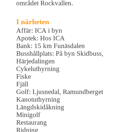
området Rockvallen.
I närheten
Affär: ICA i byn
Apotek: Hos ICA
Bank: 15 km Funäsdalen
Busshållplats: På byn Skidbuss,
Härjedalingen
Cykeluthyrning
Fiske
Fjäll
Golf: Ljusnedal, Ramundberget
Kanotuthyrning
Längdskidåkning
Minigolf
Restaurang
Ridning