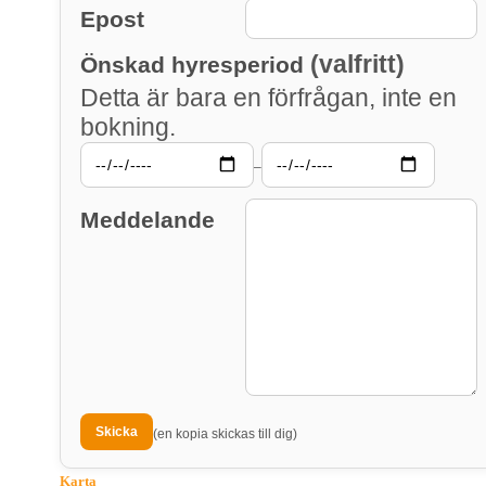
Epost
(valfritt)
Önskad hyresperiod
Detta är bara en förfrågan, inte en
bokning.
–
Meddelande
(en kopia skickas till dig)
Karta