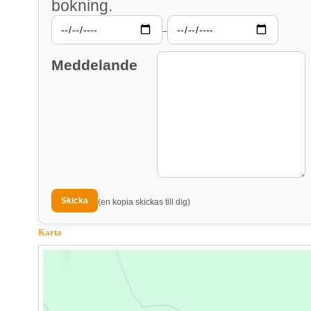
bokning.
–
Meddelande
(en kopia skickas till dig)
Karta