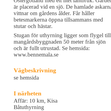
Östergötland med ett litet lantbruk. Gårde
är placerad vid en sjö. De hamlade askarn
vittnar om gårdens ålder. Får håller
betesmarkerna öppna tillsammans med
stutar och hästar.
Stugan för uthyrning ligger som flygel till
mangårdsbyggnaden 50 meter från sjön
och är fullt utrustad. Se hemsida:
www.bennemala.se
Vägbeskrivning
se hemsida
I närheten
Affär: 10 km, Kisa
Båtuthyrning