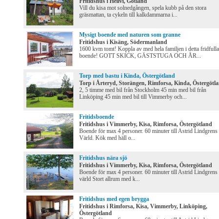
Fritidshus i Hellvi, Gotland
Vill du kisa mot solnedgången, spela kubb på den stora
gräsmattan, ta cykeln till kalkdammarna i...
Mysigt boende med naturen som granne
Fritidshus i Kisäng, Södermanland
1600 kvm tomt! Koppla av med hela familjen i detta fridfulla
boende! GOTT SKICK, GÄSTSTUGA OCH ÅR...
Torp med bastu i Kinda, Östergötland
Torp i Årteryd, Storängen, Rimforsa, Kinda, Östergötl
2, 5 timme med bil från Stockholm 45 min med bil från
Linköping 45 min med bil till Vimmerby och...
Fritidsboende
Fritidshus i Vimmerby, Kisa, Rimforsa, Östergötland
Boende för max 4 personer. 60 minuter till Astrid Lindgrens
Värld. Kök med häll o...
Fritidshus nära sjö
Fritidshus i Vimmerby, Kisa, Rimforsa, Östergötland
Boende för max 4 personer. 60 minuter till Astrid Lindgrens
värld Stort allrum med k...
Fritidshus med egen brygga
Fritidshus i Rimforsa, Kisa, Vimmerby, Linköping,
Östergötland