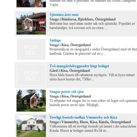
Boende för max 6 personer. 60 minuter till Astrid Lindgrens
Värld ...
Sjörnära året runt
Stuga i Rimforsa, Björkfors, Östergötland
Bekvämt hus med altan under tak och sjöutsikt. Populärt av
barnfamiljer, två sovrum och en extra ...
Sjöläge
Stuga i Kisa, Östergötland
Bennemåla är en skogsgård i södra Östergötland med ett litet
lantbruk. Gården är placerad vid en s...
Två mangårdsbyggnader högt beläget
Gård i Kisa, Östergötland
Hyra båda husen till rabatterat styckpris. Vill ni hyra enbart
stora huset kostar det; 750kr/...
Stugor precis vid sjön
Stuga i Kisa, Östergötland
Vi erbjuder två stugor för er som söker ett lugnt och spartan
boende precis invid sjön. Möjligh...
Trevligt boende mellan Vimmerby och Kisa
Stuga i Vimmerby, Horn, Kisa, Kinda, Östergötland
Välkommen till ett trevligt boende på landet i det natursköna
Kinda. Huset är beläget utmed Rv34 m...