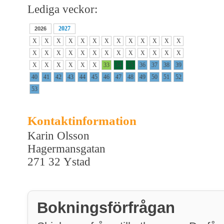
Lediga veckor:
2027
2026
X
X
X
X
X
X
X
X
X
X
X
X
X
X
X
X
X
X
X
X
X
X
X
X
X
X
X
X
X
X
X
X
33
34
35
36
37
38
39
40
41
42
43
44
45
46
47
48
49
50
51
52
53
Kontaktinformation
Karin Olsson
Hagermansgatan
271 32 Ystad
Bokningsförfrågan