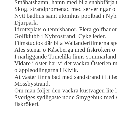
Småbåtshamn, hamn med bl a snabbfärja t
Skog, strandpromenad med serveringar o 
Nytt badhus samt utomhus poolbad i Nybr
Djurpark.
Idrottsplats o tennisbanor. Flera golfbanor
Golfklubb i Nybrostrand. Cykelleder.
Filmstudios där bl a Wallanderfilmerna spe
Ales stenar o Kåseberga med fiskrökeri o 
I närliggande Tomelilla finns sommarland 
Vidare i öster har vi det vackra Österlen 
o äppleodlingarna i Kivik.
Åt väster finns bad med sandstrand i Lill
Mossbystrand.
Om man följer den vackra kustvägen lite l
Sveriges sydligaste udde Smygehuk med s
fiskrökeri.