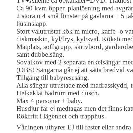
TV+Allente ca 60kanaler+DVD. Trådlöst 
Ca 90 kvm öppen planlösning med avgrän
2 stora o 4 små fönster på gavlarna + 5 tak
ljusinsläpp.
Stort välutrustat kök m micro, kaffe- o va
diskmaskin, kyl/frys, kyl/sval. Köksö me
Matplats, soffgrupp, skrivbord, gardero
samt dubbelsäng.
Sovalkov med 2 separata enkelsängar med
(OBS! Sängarna går ej att sätta bredvid v
Tillgång till babyresesäng.
Alla sängar utrustade med madrasskydd, 
Helkaklat badrum med dusch.
Max 4 personer + baby.
Husdjur får ej medtagas men det finns katt
Rökfritt i lägenhet och trapphus.
Våningen uthyres EJ till fester eller and