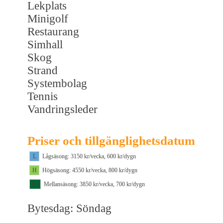
Lekplats
Minigolf
Restaurang
Simhall
Skog
Strand
Systembolag
Tennis
Vandringsleder
Priser och tillgänglighetsdatum
L
Lågsäsong: 3150 kr/vecka, 600 kr/dygn
H
Högsäsong: 4550 kr/vecka, 800 kr/dygn
M1
Mellansäsong: 3850 kr/vecka, 700 kr/dygn
Bytesdag: Söndag