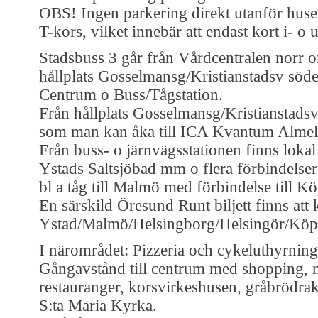
OBS! Ingen parkering direkt utanför huset,
T-kors, vilket innebär att endast kort i- o ur
Stadsbuss 3 går från Vårdcentralen norr o
hållplats Gosselmansg/Kristianstadsv söde
Centrum o Buss/Tågstation.
Från hållplats Gosselmansg/Kristianstads
som man kan åka till ICA Kvantum Almel
Från buss- o järnvägsstationen finns lokal 
Ystads Saltsjöbad mm o flera förbindelser 
bl a tåg till Malmö med förbindelse till 
En särskild Öresund Runt biljett finns att 
Ystad/Malmö/Helsingborg/Helsingör/Kö
I närområdet: Pizzeria och cykeluthyrning
Gångavstånd till centrum med shopping, 
restauranger, korsvirkeshusen, gråbrödrakl
S:ta Maria Kyrka.