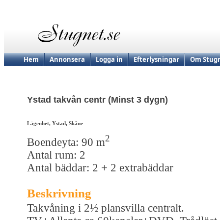
Hem
Annonsera
Logga in
Efterlysningar
Om Stugn
Ystad takvån centr (Minst 3 dygn)
Lägenhet, Ystad, Skåne
2
Boendeyta: 90 m
Antal rum: 2
Antal bäddar: 2 + 2 extrabäddar
Beskrivning
Takvåning i 2½ plansvilla centralt.