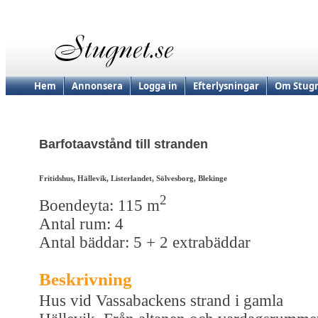
Hem
Annonsera
Logga in
Efterlysningar
Om Stugn
Barfotaavstånd till stranden
Fritidshus, Hällevik, Listerlandet, Sölvesborg, Blekinge
2
Boendeyta: 115 m
Antal rum: 4
Antal bäddar: 5 + 2 extrabäddar
Beskrivning
Hus vid Vassabackens strand i gamla