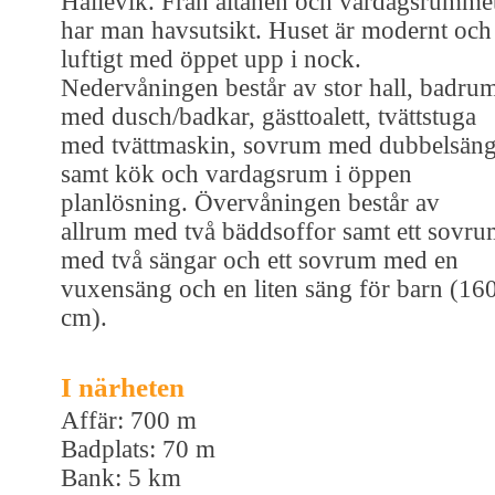
Hällevik. Från altanen och vardagsrumme
har man havsutsikt. Huset är modernt och
luftigt med öppet upp i nock.
Nedervåningen består av stor hall, badru
med dusch/badkar, gästtoalett, tvättstuga
med tvättmaskin, sovrum med dubbelsän
samt kök och vardagsrum i öppen
planlösning. Övervåningen består av
allrum med två bäddsoffor samt ett sovr
med två sängar och ett sovrum med en
vuxensäng och en liten säng för barn (16
cm).
I närheten
Affär: 700 m
Badplats: 70 m
Bank: 5 km