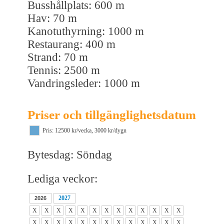
Busshållplats: 600 m
Hav: 70 m
Kanotuthyrning: 1000 m
Restaurang: 400 m
Strand: 70 m
Tennis: 2500 m
Vandringsleder: 1000 m
Priser och tillgänglighetsdatum
Pris: 12500 kr/vecka, 3000 kr/dygn
Bytesdag: Söndag
Lediga veckor:
2027
2026
X
X
X
X
X
X
X
X
X
X
X
X
X
X
X
X
X
X
X
X
X
X
X
X
X
X