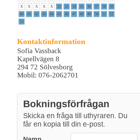
X
X
X
X
X
32
33
34
35
36
37
38
39
40
41
42
43
44
45
46
47
48
49
50
51
52
53
Kontaktinformation
Sofia Vassback
Kapellvägen 8
294 72 Sölvesborg
Mobil: 076-2062701
Bokningsförfrågan
Skicka en fråga till uthyraren. Du
får en kopia till din e-post.
Namn