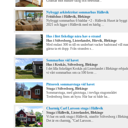
Gränsar mot mindre skog och betesmar...
Nybyggt arkitektritat sommarhus Hällevik
Fritidshus i Hällevik, Blekinge
Nybyggt sommarhus 6 bäddar +2 - Hällevik Huset är byggt
2021 och ligger i Hällevik med en härlig ...
Hus i litet fiskeläge nära hav o strand
Hus i Sölvesborg, Listerlandet, Hörvik, Blekinge
Med endast 300 m till en underbart vacker badstrand vill ma
gärna ta ett dopp. Från stranden s...
Sommarhus vid havet
Hus i Krokås, Sölvesborg, Blekinge
I det lilla fiskeläget Krokås på Listerlandet i Blekinge erbjud
vi vårt sommarhus om ca 100 kvm ...
Pittoresk sommarstuga vid havet
Stuga i Sölvesborg, Blekinge
Sommarstuga, med gäststuga, i trevliga stugområdet
Tredenborg finns att hyra. Här har ni både ha...
Charmig Carl Larsson stuga i Hällevik
Stuga i Hällevik, Listerlandet, Blekinge
Vi har en unik stuga i Hällevik, utanför Sölvesborg i Bleking
Det är en charmig, ”Carl Larsson...