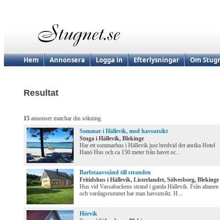
Hem
Annonsera
Logga in
Efterlysningar
Om Stugn
Resultat
15
annonser matchar din sökning.
Sommar i Hällevik, med havsutsikt
Stuga i Hällevik, Blekinge
Har ett sommarhus i Hällevik just bredvid det anrika Hotel
Hanö Hus och ca 150 meter från havet oc...
Barfotaavstånd till stranden
Fritidshus i Hällevik, Listerlandet, Sölvesborg, Blekinge
Hus vid Vassabackens strand i gamla Hällevik. Från altanen
och vardagsrummet har man havsutsikt. H...
Hörvik