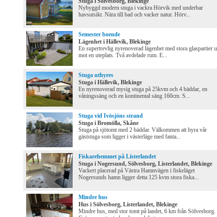
Stuga i Sölvesborg, Blekinge
Nybyggd modern stuga i vackra Hörvik med underbar
havsutsikt. Nära till bad och vacker natur. Hörv...
Semester boende
Lägenhet i Hällevik, Blekinge
En supertrevlig nyrenoverad lägenhet med stora glaspartier u
mot en uteplats. Två avdelade rum. E...
Stuga uthyres
Stuga i Hällevik, Blekinge
En nyrenoverad mysig stuga på 25kvm och 4 bäddar, en
våningssäng och en kontinental säng 160cm. S...
Stuga vid Ivösjöns strand
Stuga i Bromölla, Skåne
Stuga på sjötomt med 2 bäddar. Välkommen att hyra vår
gäststuga som ligger i västerläge med fanta...
Fiskarehemmet på Listerlandet
Stuga i Nogersund, Sölvesborg, Listerlandet, Blekinge
Vackert placerad på Västra Hamnvägen i fiskeläget
Nogersunds hamn ligger detta 125 kvm stora fiska...
Mindre hus
Hus i Sölvesborg, Listerlandet, Blekinge
Mindre hus, med stor tomt på landet, 6 km från Sölvesborg.