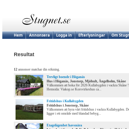
Hem
Annonsera
Logga in
Efterlysningar
Om Stugn
Resultat
12
annonser matchar din sökning.
Trevligt boende i Höganäs
Hus i Höganäs, Jonstorp, Mjöhult, Ängelholm, Skåne
Välkommen att boka för 2026 Kullabygden i vackra Skåne !
Hemsida: Viakop.se Korsvirkeshus ca...
Fritidshus i Kullabygden
Fritidshus i Jonstorp, Skåne
Välkommen att hyra vårt fritidshus i vackra Kullabygden. D
ligger i ett område med blandad bebyg...
Etagelägenhet havsnära