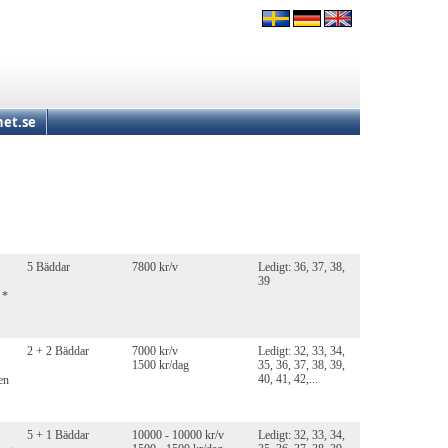
et.se
5 Bäddar
7800 kr/v
Ledigt: 36, 37, 38,
39
 *
2 + 2 Bäddar
7000 kr/v
Ledigt: 32, 33, 34,
1500 kr/dag
35, 36, 37, 38, 39,
40, 41, 42,...
en
5 + 1 Bäddar
10000 - 10000 kr/v
Ledigt: 32, 33, 34,