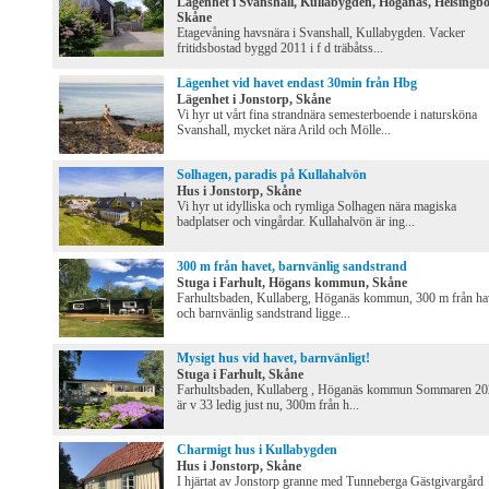
Lägenhet i Svanshall, Kullabygden, Höganäs, Helsingbo
Skåne
Etagevåning havsnära i Svanshall, Kullabygden. Vacker
fritidsbostad byggd 2011 i f d träbåtss...
Lägenhet vid havet endast 30min från Hbg
Lägenhet i Jonstorp, Skåne
Vi hyr ut vårt fina strandnära semesterboende i natursköna
Svanshall, mycket nära Arild och Mölle...
Solhagen, paradis på Kullahalvön
Hus i Jonstorp, Skåne
Vi hyr ut idylliska och rymliga Solhagen nära magiska
badplatser och vingårdar. Kullahalvön är ing...
300 m från havet, barnvänlig sandstrand
Stuga i Farhult, Högans kommun, Skåne
Farhultsbaden, Kullaberg, Höganäs kommun, 300 m från ha
och barnvänlig sandstrand ligge...
Mysigt hus vid havet, barnvänligt!
Stuga i Farhult, Skåne
Farhultsbaden, Kullaberg , Höganäs kommun Sommaren 2
är v 33 ledig just nu, 300m från h...
Charmigt hus i Kullabygden
Hus i Jonstorp, Skåne
I hjärtat av Jonstorp granne med Tunneberga Gästgivargård