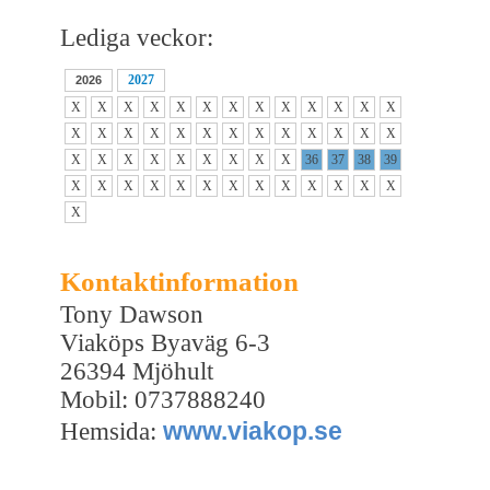
Lediga veckor:
2027
2026
X
X
X
X
X
X
X
X
X
X
X
X
X
X
X
X
X
X
X
X
X
X
X
X
X
X
X
X
X
X
X
X
X
X
X
36
37
38
39
X
X
X
X
X
X
X
X
X
X
X
X
X
X
Kontaktinformation
Tony Dawson
Viaköps Byaväg 6-3
26394 Mjöhult
Mobil: 0737888240
www.viakop.se
Hemsida: