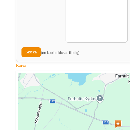
(en kopia skickas till dig)
Karta