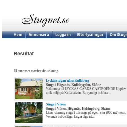
Hem
Annonsera
Logga in
Efterlysningar
Om Stugn
Resultat
25
annonser matchar din sökning.
Lyckåsstugan nära Kullaberg
Stuga i Höganäs, Kullabygden, Skåne
Välkomna till LYCKÅS GÅRDS GÄSTBOENDE Upplev 
unik miljö på Kullahalvön. Bo rymligt och bra ...
Stuga i Viken
Stuga i Viken, Höganäs, Helsingborg, Skåne
Liten, charmig stuga i två etage på egen, stor (900 m2) tomt.
Veranda i söderläge. Lugnt läge nä...