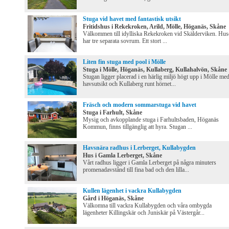
Stuga vid havet med fantastisk utsikt
Fritidshus i Rekekroken, Arild, Mölle, Höganäs, Skåne
Välkommen till idylliska Rekekroken vid Skälderviken. Hus
har tre separata sovrum. Ett stort ...
Liten fin stuga med pool i Mölle
Stuga i Mölle, Höganäs, Kullaberg, Kullahalvön, Skåne
Stugan ligger placerad i en härlig miljö högt upp i Mölle me
havsutsikt och Kullaberg runt hörnet...
Fräsch och modern sommarstuga vid havet
Stuga i Farhult, Skåne
Mysig och avkopplande stuga i Farhultsbaden, Höganäs
Kommun, finns tillgänglig att hyra. Stugan ...
Havsnära radhus i Lerberget, Kullabygden
Hus i Gamla Lerberget, Skåne
Vårt radhus ligger i Gamla Lerberget på några minuters
promenadavstånd till fina bad och den lilla...
Kullen lägenhet i vackra Kullabygden
Gård i Höganäs, Skåne
Välkomna till vackra Kullabygden och våra ombygda
lägenheter Killingskär och Juniskär på Västergår...