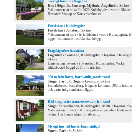
Trevligt boende i Höganäs
Hus i Höganäs, Jonstorp, Mjöhult, Ängelholm, Skåne
Välkommen att boka för 2026 Kullabygden i vackra Skåne !
Hemsida: Viakop.se Korsvirkeshus ca...
Fritidshus i Kullabygden
Fritidshus i Jonstorp, Skåne
Välkommen att hyra vårt fritidshus i vackra Kullabygden. D
ligger i ett område med blandad bebyg...
Etagelägenhet havsnära
Lägenhet i Svanshall, Kullabygden, Höganäs, Helsingbo
Skåne
Etagevåning havsnära i Svanshall, Kullabygden. Vacker
fritidsbostad byggd 2011 i f d träbåtss...
300 m från havet, barnvänlig sandstrand
Stuga i Farhult, Högans kommun, Skåne
Farhultsbaden, Kullaberg, Höganäs kommun, 300 m från ha
och barnvänlig sandstrand ligge...
Röd stuga nära naturreservat och strand
Stuga i Strandbaden, Kullabygden, Mölle, Höganäs, Sk
Välkommen till vackra Kullabygden- ett paradis i landskapet
Skåne. Här finnns något för alla att ...
Mysigt hus vid havet, barnvänligt!
Stuga i Farhult, Skåne