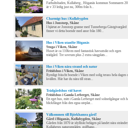
Farhultsbaden, Kullaberg , Höganäs kommun Sommaren 2
är v 33 ledig just nu, 300m från h...
Charmigt hus i Kullabygden
Hus i Jonstorp, Skåne
I hjärtat av Jonstorp granne med Tunneberga Gästgivargård
finner vi detta boende med anor från 180...
Hus i Viken utanför Höganäs
Stuga i Viken, Skåne
Huset är ca 110kvm med fantastisk havsutsikt och egen
trädgård. Tre sovrum plus 2 extra sängplats...
Hus i Viken nära strand och natur
Fritidshus i Viken, Skåne
Rymligt fräscht boende i Viken med solig terass hela dagen 
kvällen. Här har du nära till stran...
Trädgårdshus vid havet
Fritidshus i Gamla Lerberget, Skåne
Ett eget hus, mitt i Gamla Lerberget med solnedgångar och h
blickfånget från den egna uteplat...
Välkommen till Björkhamra gård!
Gård i Höganäs, Kullabygden, Skåne
Gården från 1870 är idylliskt belägen på landet nära stränder
Kullabergs naturområden, golfbano...