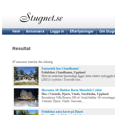
Hem
Annonsera
Logga in
Efterlysningar
Om Stugn
Resultat
17
annonser matchar din sökning.
Fantastisk hus i Sandhamn!
Fritidshus i Sandhamn, Uppland
Med ett underbart ljusinsläpp ligger detta relativt nybyggda 
(2021) i sydväst i Trouville (öst...
Havsnära 18+Bäddar Bastu Motorbåt Cyklar
Hus i Värmdö, Djurö, Vindö, Stockholm, Uppland
Bostadstyp Villa Boarea 200 m² Antal bäddar 18+resesängar
Värmdö, Djurö, Vindö, Stavsnäs, ...
Fritidshus nära havet på Djurö