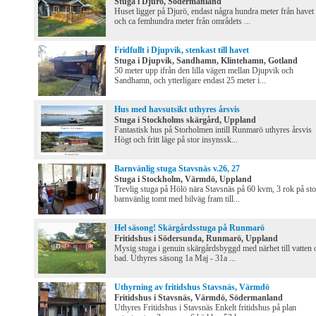
Stuga i Djurö, Södermanland
Huset ligger på Djurö, endast några hundra meter från havet
och ca femhundra meter från områdets ...
Fridfullt i Djupvik, stenkast till havet
Stuga i Djupvik, Sandhamn, Klintehamn, Gotland
50 meter upp ifrån den lilla vägen mellan Djupvik och
Sandhamn, och ytterligare endast 25 meter i...
Hus med havsutsikt uthyres årsvis
Stuga i Stockholms skärgård, Uppland
Fantastisk hus på Storholmen intill Runmarö uthyres årsvis
Högt och fritt läge på stor insynssk...
Barnvänlig stuga Stavsnäs v.26, 27
Stuga i Stockholm, Värmdö, Uppland
Trevlig stuga på Hölö nära Stavsnäs på 60 kvm, 3 rok på sto
barnvänlig tomt med bilväg fram till...
Hel säsong! Skärgårdsstuga på Runmarö
Fritidshus i Södersunda, Runmarö, Uppland
Mysig stuga i genuin skärgårdsbyggd med närhet till vatten 
bad. Uthyres säsong 1a Maj - 31a ...
Uthyrning av fritidshus Stavsnäs, Värmdö
Fritidshus i Stavsnäs, Värmdö, Södermanland
Uthyres Fritidshus i Stavsnäs Enkelt fritidshus på plan