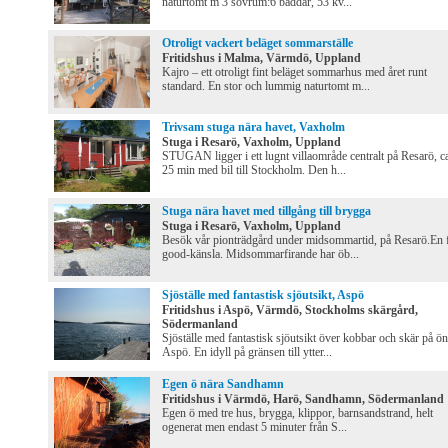
naturtomt m 3 sovrum:6 bäddar, 53 kv...
Otroligt vackert beläget sommarställe
Fritidshus i Malma, Värmdö, Uppland
Kajro – ett otroligt fint beläget sommarhus med året runt
standard. En stor och lummig naturtomt m...
Trivsam stuga nära havet, Vaxholm
Stuga i Resarö, Vaxholm, Uppland
STUGAN ligger i ett lugnt villaområde centralt på Resarö, c
25 min med bil till Stockholm. Den h...
Stuga nära havet med tillgång till brygga
Stuga i Resarö, Vaxholm, Uppland
Besök vår pionträdgård under midsommartid, på Resarö.En f
good-känsla. Midsommarfirande har öb...
Sjöställe med fantastisk sjöutsikt, Aspö
Fritidshus i Aspö, Värmdö, Stockholms skärgård,
Södermanland
Sjöställe med fantastisk sjöutsikt över kobbar och skär på ön
Aspö. En idyll på gränsen till ytter...
Egen ö nära Sandhamn
Fritidshus i Värmdö, Harö, Sandhamn, Södermanland
Egen ö med tre hus, brygga, klippor, barnsandstrand, helt
ogenerat men endast 5 minuter från S...