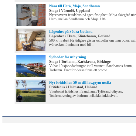
Nära till Harö, Möja, Sandhamn
Stuga i Värmdö, Uppland
Nyrenoverat fritidshus på egen fastighet i Möja skärgård när
Harö, mellan Sandhamn och Möja. Uth...
Lägenhet på Södra Gotland
Lägenhet i Eksta, Klintehamn, Gotland
500 kr i rabatt för tidigare gäster och/eller om man bokar min
två veckor. 5 minuter med bil ...
Sjöbodar för uthyrning
Stuga i Torhamn, Karlskrona, Blekinge
Vi har 10 sjöbodar/stugor intill vattnet i Sandhamns hamn,
Torhamn. Framför dessa finns ett prome...
Nyr Fritidshus 50 m till hav,grym utsikt
Fritidshus i Halmstad, Halland
Viterbonat fritidshus i Sandhamn/Tylösand uthyres.
Totalrenovering av badrum helkaklat inklusive...