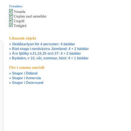
Utomhus:
Veranda
Uteplats med utemöbler
Utegrill
Trädgård
Liknande objekt
» Skidåkarlyan för 4 personer: 4 bäddar
» Röd stuga i nordvästra Jämtland: 4 + 2 bäddar
» Åre fjällby v.31,34,35 och 37: 4 + 2 bäddar
» Bydalen, v 10, vår, sommar, höst: 4 + 1 bäddar
Fler i samma område
» Stugor i Ödland
» Stugor i Annersia
» Stugor i Östersund