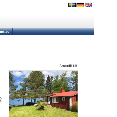
et.se
AnnonsID 136
k,
d,