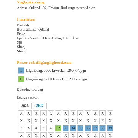
Vägbeskrivning
Adress: Ödland 192, Frösön. Röd stuga nere vid sjön.
I närheten
Badplats
Busshållplats: Ödland
Fiske
Fjäll: Ca 5 mil till Oviksfjällen, 10 till Åre.
Sjö
Skog
Strand
Priser och tillgänglighetsdatum
L
Lågsäsong: 5500 kr/vecka, 1200 kr/dygn
H
Högsäsong: 6000 kr/vecka, 1200 kr/dygn
Bytesdag: Lördag
Lediga veckor:
2027
2026
X
X
X
X
X
X
X
X
X
X
X
X
X
X
X
X
X
X
X
X
X
X
X
X
X
X
X
X
X
X
X
32
33
34
35
36
37
38
39
X
X
X
X
X
X
X
X
X
X
X
X
X