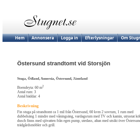
Hem
Annonsera
Logga in
Efterlysningar
Om Stugn
Östersund strandtomt vid Storsjön
Stuga, Ödland, Annersia, Östersund, Jämtland
2
Boendeyta: 60 m
Antal rum: 3
Antal bäddar: 4
Beskrivning
Fin stuga på strandtomt ca 1 mil från Östersund, 60 kvm 2 sovrum, 1 rum med
dubbelsäng 1 mindre med våningsäng, vardagsrum med TV och kamin, utrustat kö
dusch finns med sjövatten från egen pump, utedass, altan med utsikt över Östersun
trädgårdsmöbler och grill.