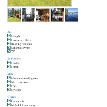
Bas:
El ingår
Husdjur ej tillåtna
Rökning ej tillåten
Separata sovrum
TV
Bad/toalett:
Utedass
Dusch
Mat:
Matlagningsmöjligheter
Microvågsugn
Frys
Kylskåp
Övrigt:
Öppen spis
Mobiltelefontäckning