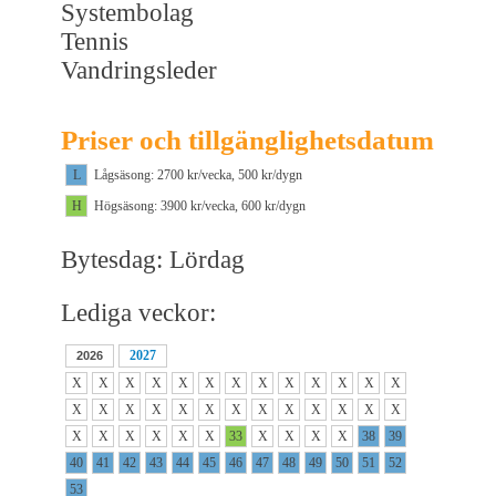
Systembolag
Tennis
Vandringsleder
Priser och tillgänglighetsdatum
L
Lågsäsong: 2700 kr/vecka, 500 kr/dygn
H
Högsäsong: 3900 kr/vecka, 600 kr/dygn
Bytesdag: Lördag
Lediga veckor:
2027
2026
X
X
X
X
X
X
X
X
X
X
X
X
X
X
X
X
X
X
X
X
X
X
X
X
X
X
X
X
X
X
X
X
33
X
X
X
X
38
39
40
41
42
43
44
45
46
47
48
49
50
51
52
53