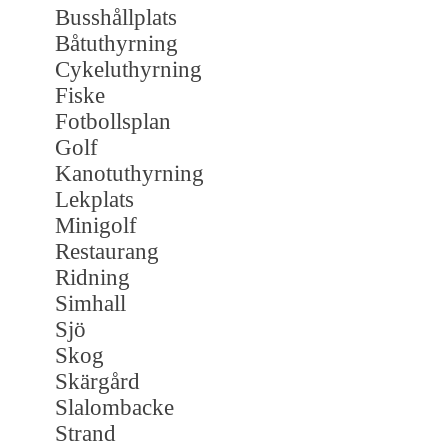
Busshållplats
Båtuthyrning
Cykeluthyrning
Fiske
Fotbollsplan
Golf
Kanotuthyrning
Lekplats
Minigolf
Restaurang
Ridning
Simhall
Sjö
Skog
Skärgård
Slalombacke
Strand