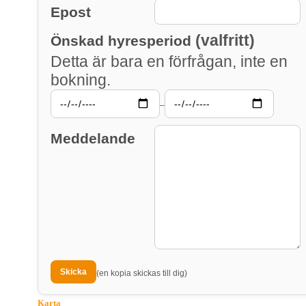
Epost
(valfritt)
Önskad hyresperiod
Detta är bara en förfrågan, inte en
bokning.
–
Meddelande
(en kopia skickas till dig)
Karta