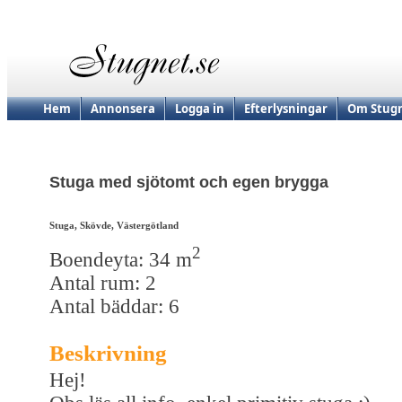
Hem
Annonsera
Logga in
Efterlysningar
Om Stugn
Stuga med sjötomt och egen brygga
Stuga, Skövde, Västergötland
2
Boendeyta: 34 m
Antal rum: 2
Antal bäddar: 6
Beskrivning
Hej!