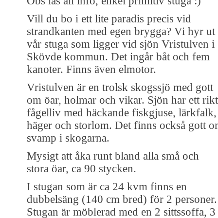
Obs läs all info, enkel primitiv stuga :)
Vill du bo i ett lite paradis precis vid
strandkanten med egen brygga? Vi hyr ut
vår stuga som ligger vid sjön Vristulven i
Skövde kommun. Det ingår båt och fem
kanoter. Finns även elmotor.
Vristulven är en trolsk skogssjö med gott
om öar, holmar och vikar. Sjön har ett rikt
fågelliv med häckande fiskgjuse, lärkfalk,
häger och storlom. Det finns också gott 
svamp i skogarna.
Mysigt att åka runt bland alla små och
stora öar, ca 90 stycken.
I stugan som är ca 24 kvm finns en
dubbelsäng (140 cm bred) för 2 personer.
Stugan är möblerad med en 2 sittssoffa, 3