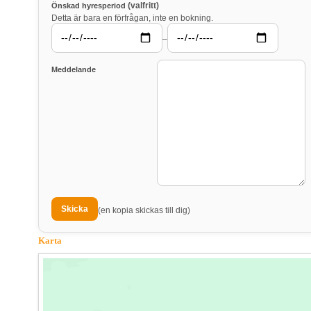
(valfritt)
Önskad hyresperiod
Detta är bara en förfrågan, inte en bokning.
–
Meddelande
(en kopia skickas till dig)
Karta