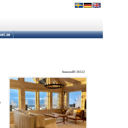
et.se
AnnonsID 26522
h