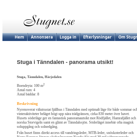
Hem
Annonsera
Logga in
Efterlysningar
Om Stugn
Stuga i Tänndalen - panorama utsikt!
Stuga, Tänndalen, Härjedalen
2
Boendeyta: 100 m
Antal rum: 4
Antal bäddar: 8
Beskrivning
Nyrenoverat välutrustat fjällhus i Tänndalen med optimalt läge för både sommar oc
vinteraktiviteter beläget högt upp nära trädgränsen, cirka 830 meter över havet.
Husets söderläge ger en fantastisk panoramautsikt mot Rödfjället, Hamrafjället och
norska Storvigeln samt en glimt av Tänndalssjön. Söderläget innebär ofta magisk
soluppgång och solnedgång.
Från huset finns direkt access till vandringsleder, MTB-leder, snöskoterleder och