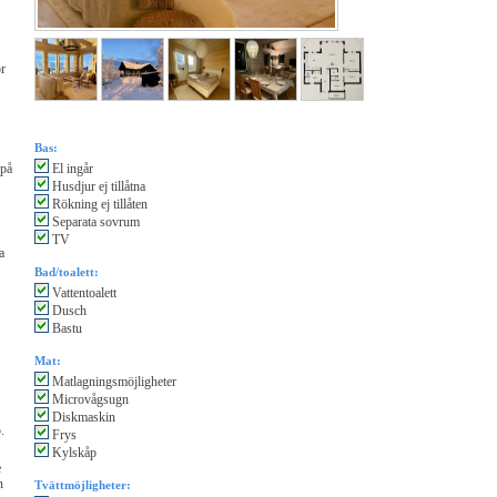
or
Bas:
 på
El ingår
Husdjur ej tillåtna
Rökning ej tillåten
Separata sovrum
TV
a
Bad/toalett:
Vattentoalett
Dusch
Bastu
Mat:
Matlagningsmöjligheter
Microvågsugn
Diskmaskin
.
Frys
Kylskåp
e
n
Tvättmöjligheter: