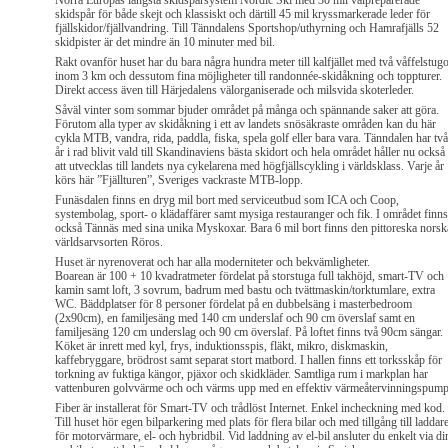
Norra Europas längsta skidspårsystem Nordic Ski med 30 mil välpreparerade
skidspår för både skejt och klassiskt och därtill 45 mil kryssmarkerade leder för
fjällskidor/fjällvandring. Till Tänndalens Sportshop/uthyrning och Hamrafjälls 52
skidpister är det mindre än 10 minuter med bil.
Rakt ovanför huset har du bara några hundra meter till kalfjället med två våffelstug
inom 3 km och dessutom fina möjligheter till randonnée-skidåkning och toppturer.
Direkt access även till Härjedalens välorganiserade och milsvida skoterleder.
Såväl vinter som sommar bjuder området på många och spännande saker att göra.
Förutom alla typer av skidåkning i ett av landets snösäkraste områden kan du här
cykla MTB, vandra, rida, paddla, fiska, spela golf eller bara vara. Tänndalen har två
år i rad blivit vald till Skandinaviens bästa skidort och hela området håller nu också
att utvecklas till landets nya cykelarena med högfjällscykling i världsklass. Varje år
körs här ”Fjällturen”, Sveriges vackraste MTB-lopp.
Funäsdalen finns en dryg mil bort med serviceutbud som ICA och Coop,
systembolag, sport- o klädaffärer samt mysiga restauranger och fik. I området finns
också Tännäs med sina unika Myskoxar. Bara 6 mil bort finns den pittoreska norsk
världsarvsorten Röros.
Huset är nyrenoverat och har alla moderniteter och bekvämligheter.
Boarean är 100 + 10 kvadratmeter fördelat på storstuga full takhöjd, smart-TV och
kamin samt loft, 3 sovrum, badrum med bastu och tvättmaskin/torktumlare, extra
WC. Bäddplatser för 8 personer fördelat på en dubbelsäng i masterbedroom
(2x90cm), en familjesäng med 140 cm underslaf och 90 cm överslaf samt en
familjesäng 120 cm underslag och 90 cm överslaf. På loftet finns två 90cm sängar.
Köket är inrett med kyl, frys, induktionsspis, fläkt, mikro, diskmaskin,
kaffebryggare, brödrost samt separat stort matbord. I hallen finns ett torksskåp för
torkning av fuktiga kängor, pjäxor och skidkläder. Samtliga rum i markplan har
vattenburen golvvärme och och värms upp med en effektiv värmeåtervinningspump
Fiber är installerat för Smart-TV och trådlöst Internet. Enkel incheckning med kod.
Till huset hör egen bilparkering med plats för flera bilar och med tillgång till laddar
för motorvärmare, el- och hybridbil. Vid laddning av el-bil ansluter du enkelt via di