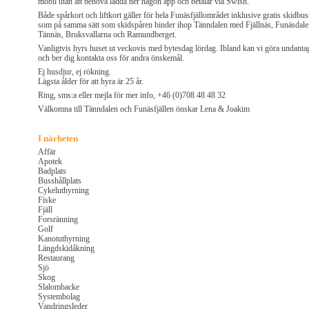
mobil utan att behöva ladda ner någon app och betalar via Swish.
Både spårkort och liftkort gäller för hela Funäsfjällområdet inklusive gratis skidbus
som på samma sätt som skidspåren binder ihop Tänndalen med Fjällnäs, Funäsdale
Tännäs, Bruksvallarna och Ramundberget.
Vanligtvis hyrs huset ut veckovis med bytesdag lördag. Ibland kan vi göra undanta
och ber dig kontakta oss för andra önskemål.
Ej husdjur, ej rökning.
Lägsta ålder för att hyra är 25 år.
Ring, sms:a eller mejla för mer info, +46 (0)708 48 48 32
Välkomna till Tänndalen och Funäsfjällen önskar Lena & Joakim
I närheten
Affär
Apotek
Badplats
Busshållplats
Cykeluthyrning
Fiske
Fjäll
Forsränning
Golf
Kanotuthyrning
Längdskidåkning
Restaurang
Sjö
Skog
Slalombacke
Systembolag
Vandringsleder