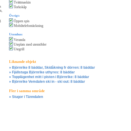
Tvättmaskin
s
Torkskåp
n,
Övrigt:
g
Öppen spis
Mobiltelefontäckning
Utomhus:
Veranda
Uteplats med utemöbler
Utegrill
Liknande objekt
» Björnrike 8 bäddar, Skidåkning fr dörren: 8 bäddar
» Fjällstuga Björnrike uthyres: 8 bäddar
» Topplägenhet mitt i pisten i Björnrike: 8 bäddar
» Björnrike Vemdalen ski in - ski out: 8 bäddar
Fler i samma område
» Stugor i Tänndalen