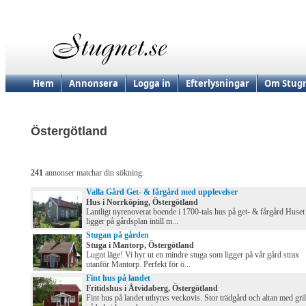
Hem
Annonsera
Logga in
Efterlysningar
Om Stugn
Östergötland
241
annonser matchar din sökning.
Valla Gård Get- & fårgård med upplevelser
Hus i Norrköping, Östergötland
Lantligt nyrenoverat boende i 1700-tals hus på get- & fårgård Huset
ligger på gårdsplan intill m...
Stugan på gården
Stuga i Mantorp, Östergötland
Lugnt läge! Vi hyr ut en mindre stuga som ligger på vår gård strax
utanför Mantorp. Perfekt för ö...
Fint hus på landet
Fritidshus i Åtvidaberg, Östergötland
Fint hus på landet uthyres veckovis. Stor trädgård och altan med gril