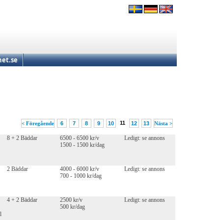
et.se
11
< Föregående
6
7
8
9
10
12
13
Nästa >
8 + 2 Bäddar
6500 - 6500 kr/v
Ledigt: se annons
1500 - 1500 kr/dag
2 Bäddar
4000 - 6000 kr/v
Ledigt: se annons
700 - 1000 kr/dag
4 + 2 Bäddar
2500 kr/v
Ledigt: se annons
500 kr/dag
l