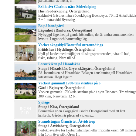
på baksidan av huset, u...
Exklusivt Gästhus nära Söderköping
Hus i Söderköping, Östergötland
Exklusivt Gästhus nära Söderköping Boendeyta: 70 m2 Antal bädda
2 + 1 extrabädd Bytesdag...
Bo på bondgård
Lägenhet i Rimforsa, Östergötland
Nybyggd lägenhet på gamla höskullen, det är andra sommaren den
hyrs ut. Lugnt och barnvänligt läg...
Vacker skogsidyll/Beautiful surroundings
Fritidshus i Hycklinge, Östergötland
Idyll på landet med möjlighet till skogspromenader, nära till bad,
fiske, ridning. Nära till bå...
Lotsutkiken på Häradskär
Stuga i Häradskär, Gryts skärgård, Östergötland
Fd. lotsutkiken på Häradskär. Belägen i anslutning till Häradskärs
lotsstation. Högt läge m...
Vackert gammalt 1700-tals stenhus på ö
Gård i Rejmyre, Östergötland
Vackert gammalt 1700-tals stenhus på ö i sjön Tisnaren. Tre våninga
300 kvm, 6 sovrum, 12 b...
Sjöläge
Stuga i Kisa, Östergötland
Bennemåla är en skogsgård i södra Östergötland med ett litet
lantbruk. Gården är placerad vid en s...
Strandstugan Örnnästet, Åtvidstorp
Stuga i Åtvidaberg, Östergötland
Perfekt äventyr för flerbarnsfamiljen eller fritidsfiskaren. 50 m mete
från 15 m över sjön Ören 1...