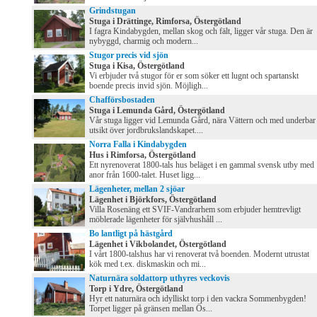
Grindstugan
Stuga i Drättinge, Rimforsa, Östergötland
I fagra Kindabygden, mellan skog och fält, ligger vår stuga. Den är
nybyggd, charmig och modern...
Stugor precis vid sjön
Stuga i Kisa, Östergötland
Vi erbjuder två stugor för er som söker ett lugnt och spartanskt
boende precis invid sjön. Möjligh...
Chafförsbostaden
Stuga i Lemunda Gård, Östergötland
Vår stuga ligger vid Lemunda Gård, nära Vättern och med underbar
utsikt över jordbrukslandskapet....
Norra Falla i Kindabygden
Hus i Rimforsa, Östergötland
Ett nyrenoverat 1800-tals hus beläget i en gammal svensk utby med
anor från 1600-talet. Huset ligg...
Lägenheter, mellan 2 sjöar
Lägenhet i Björkfors, Östergötland
Villa Rosenäng ett SVIF-Vandrarhem som erbjuder hemtrevligt
möblerade lägenheter för självhushåll ...
Bo lantligt på hästgård
Lägenhet i Vikbolandet, Östergötland
I vårt 1800-talshus har vi renoverat två boenden. Modernt utrustat
kök med t.ex. diskmaskin och mi...
Naturnära soldattorp uthyres veckovis
Torp i Ydre, Östergötland
Hyr ett naturnära och idylliskt torp i den vackra Sommenbygden!
Torpet ligger på gränsen mellan Ös...