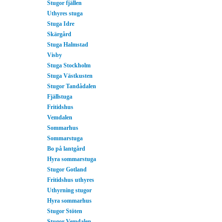
Stugor fjällen
Uthyres stuga
Stuga Idre
Skärgård
Stuga Halmstad
Visby
Stuga Stockholm
Stuga Västkusten
Stugor Tandådalen
Fjällstuga
Fritidshus
Vemdalen
Sommarhus
Sommarstuga
Bo på lantgård
Hyra sommarstuga
Stugor Gotland
Fritidshus uthyres
Uthyrning stugor
Hyra sommarhus
Stugor Stöten
Stugor Vemdalen