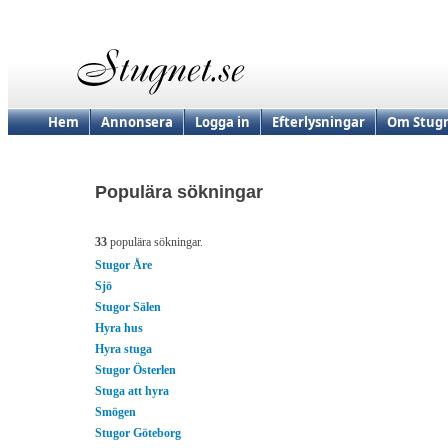
Hem
Annonsera
Logga in
Efterlysningar
Om Stugn
Populära sökningar
33
populära sökningar.
Stugor Åre
Sjö
Stugor Sälen
Hyra hus
Hyra stuga
Stugor Österlen
Stuga att hyra
Smögen
Stugor Göteborg