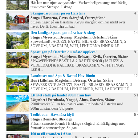
Här kan man njuta av tystnaden! Vackert belägen stuga med härlig
utsikt över Stensjön. I skoge...
Skärgårdssommar på ön Harstena
4 
Stuga i Harstena, Gryts skärgård, Östergötland
Stugan ligger på ön Harstena i Gryts skärgård och har utsikt över
havet. Det är även nära till bad...
Den lantliga Spastugan nära hav & skog
14
Stuga i Myrestad, Brösarp, Maglehem, Österlen, Skåne
Spaweekend! JACUZZI, BASTU, BILJARD, BRASKAMIN, 5
SOVRUM, 3 BADRUM, WIFI, LEKHÖRNA INNE & LE...
Spastugan på Österlen du måste uppleva!
9 
Stuga i Myrestad, Maglehem, Brösarp, Kivik, Österlen, Skåne
SPA-WEEKEND! BASTU & 2 BADTUNNOR (JACUZZI &
VEDELDAD) & KALLBAD. BRASKAMIN. WI-FI. PINGIS.
LEKH...
Lanthuset med Spa & Bastu! Hav 10min
12
Hus i Lillehem, Maglehem, Brösarp, Österlen, Skåne
SPAWEEKEND! JACUZZI, BASTU, BILJARD, BRASKAMIN, 5
SOVRUM, 2 BADRUM, LEKHÖRNOR, WIFI, LADDSTOLPE...
Ett litet ställe på landet 900m från hav
5 
Lägenhet i Furuboda, Yngsjö, Åhus, Österlen, Skåne
2900kr/vecka Vill ni bo i natursköna Furuboda på Österlen med
900m till stranden? Vid porte...
Trolleboda - Havsnära idyll
6 
Stuga i Ronneby, Blekinge
Fräscht semesterboende i Blekinge skärgård. En härlig stuga med
fantastiskt semesterläge. Stugan ...
100 m till stranden i Åhus!
4 