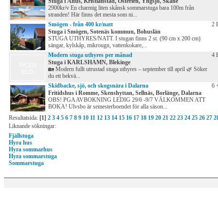
Stuga i Åhus, Kristianstad, Österlen, Yngsjö, Skåne
2900kr/v En charmig liten skånsk sommarstuga bara 100m från
stranden! Här finns det mesta som ni...
Smögen - från 400 kr/natt
2 
Stuga i Smögen, Sotenäs kommun, Bohuslän
STUGA UTHYRES/NATT. I stugan finns 2 st. (90 cm x 200 cm)
sängar, kylskåp, mikrougn, vattenkokare,...
Modern stuga uthyres per månad
4 
Stuga i KARLSHAMN, Blekinge
🏡 Modern fullt utrustad stuga uthyres – september till april 🌿 Söker
du ett bekvä...
Skidbacke, sjö, och skogsnära i Dalarna
6 
Fritidshus i Romme, Skenshyttan, Sellnäs, Borlänge, Dalarna
OBS! PGA AVBOKNING LEDIG 29/6 -9/7 VÄLKOMMEN ATT
BOKA! Ulvsbo är semesterboendet för alla säson...
Resultatsida:
[1]
2
3
4
5
6
7
8
9
10
11
12
13
14
15
16
17
18
19
20
21
22
23
24
25
26
27
2
Liknande sökningar:
Fjällstuga
Hyra hus
Hyra sommarhus
Hyra sommarstuga
Sommarstuga