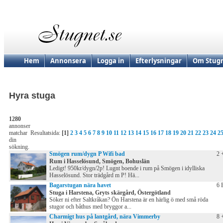
Hem
Annonsera
Logga in
Efterlysningar
Om Stugn
Hyra stuga
1280
annonser
matchar
Resultatsida:
[1]
2
3
4
5
6
7
8
9
10
11
12
13
14
15
16
17
18
19
20
21
22
23
24
2
din
sökning.
Smögen rum/dygn P Wifi bad
2 
Rum i Hasselösund, Smögen, Bohuslän
Ledigt! 950kr/dygn/2p! Lugnt boende i rum på Smögen i idylliska
Hasselösund. Stor trädgård m P! Hä...
Bagarstugan nära havet
6 
Stuga i Harstena, Gryts skärgård, Östergötland
Söker ni efter Saltkråkan? Ön Harstena är en härlig ö med små röda
stugor och båthus med bryggor a...
Charmigt hus på lantgård, nära Vimmerby
8 