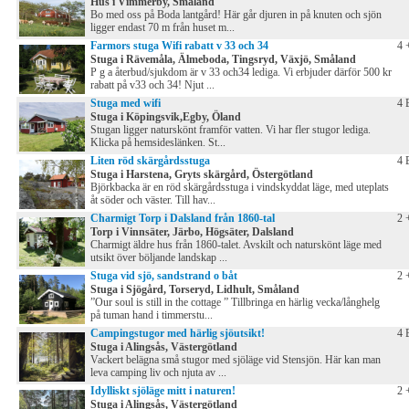
Hus i Vimmerby, Småland
Bo med oss på Boda lantgård! Här går djuren in på knuten och sjön
ligger endast 70 m från huset m...
Farmors stuga Wifi rabatt v 33 och 34
4 
Stuga i Rävemåla, Älmeboda, Tingsryd, Växjö, Småland
P g a återbud/sjukdom är v 33 och34 lediga. Vi erbjuder därför 500 kr
rabatt på v33 och 34! Njut ...
Stuga med wifi
4 
Stuga i Köpingsvik,Egby, Öland
Stugan ligger naturskönt framför vatten. Vi har fler stugor lediga.
Klicka på hemsideslänken. St...
Liten röd skärgårdsstuga
4 
Stuga i Harstena, Gryts skärgård, Östergötland
Björkbacka är en röd skärgårdsstuga i vindskyddat läge, med uteplats
åt söder och väster. Till hav...
Charmigt Torp i Dalsland från 1860-tal
2 
Torp i Vinnsäter, Järbo, Högsäter, Dalsland
Charmigt äldre hus från 1860-talet. Avskilt och naturskönt läge med
utsikt över böljande landskap ...
Stuga vid sjö, sandstrand o båt
2 
Stuga i Sjögård, Torseryd, Lidhult, Småland
”Our soul is still in the cottage ” Tillbringa en härlig vecka/långhelg
på tuman hand i timmerstu...
Campingstugor med härlig sjöutsikt!
4 
Stuga i Alingsås, Västergötland
Vackert belägna små stugor med sjöläge vid Stensjön. Här kan man
leva camping liv och njuta av ...
Idylliskt sjöläge mitt i naturen!
2 
Stuga i Alingsås, Västergötland