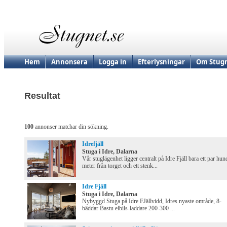
Hem
Annonsera
Logga in
Efterlysningar
Om Stugn
Resultat
100
annonser matchar din sökning.
Idrefjäll
Stuga i Idre, Dalarna
Vår stuglägenhet ligger centralt på Idre Fjäll bara ett par hun
meter från torget och ett stenk...
Idre Fjäll
Stuga i Idre, Dalarna
Nybyggd Stuga på Idre FJällvidd, Idres nyaste område, 8-
bäddar Bastu elbils-laddare 200-300 ...