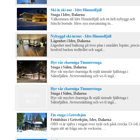
Ski in ski out - Idre Himmelfjäll
Stuga i Idre, Dalarna
Välkommen till Idre Himmelfjäll och ett helt nybyggt och
fräscht boende. Idres nya storsatsning m...
Nybyggd ski-in/out - Idre Himmelfjäll
Lägenhet i Idre, Dalarna
Lägenhet med balkong på övre plan i området Jupiter, precis
bredvid backen trolltrillet och sagal...
Hyr vår charmiga Timmerstuga
Stuga i Sälen, Dalarna
Hyr vår mycket charmiga & rejält timrade fjällstuga i
Sälenfjällen. Avresestädning och wi-fi ingå...
Hyr vår charmiga Timmerstuga
Stuga i Sälen, Dalarna
Hyr vår mycket charmiga & rejält timrade fjällstuga i
Sälenfjällen. Avresestädning och wi-fi ingå...
Fin stuga i Grövelsjön
Fritidshus i Grövelsjön, Idre, Dalarna
OBS vi är själva i stugan över nyår och påsk (vecka 13-14) 
ingen idé att fråga om de veckorna. ...