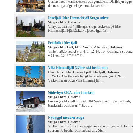
Granne med Pernillabacken och gondolen i Dähliebyn ligger
denna stuga högt belägen med fantastisk ...
Idrefjäll, Idre Himmelsfjäll Stuga uthyr
Stuga i Idre, Dalarna
Vi hyr ut vårt hus/ fjällstuga, stuga veckovis på Idre
Himmelsfjäll Fjällbäcken/ Tjäderstigen 18....
Fridfullt i Idre fjäll
Stuga i Idre fjäll, Idre, Särna, Älvdalen, Dalarna
Vintern 2026: ledigt v 3, 4, 6, 12, 14, 15 - och några strödaga
v 11 och 13. * * * * * * ...
Villa Himmelfjäll (276m² ski-in/ski-out)
Hus i Idre, Idre Himmelfjäll, Idrefjäll, Dalarna
---Vecka 3 fortfarande ledigt för skidsäsongen 2026----
Välkomna att boka Villa Himmelfjäll! ...
Söderbyn 810A, mitt i backen!
Stuga i Idre, Dalarna
Fin stuga i Idrefjäll. Stuga 810A Söderbyn Stuga med wifi,
braskamin och bastu. Välutru...
Nybyggd modern stuga
Stuga i Idre, Dalarna
Välkomna till vår helt nybyggda moderna stuga på 90 kvm, 
sovrum , 8 bäddar och två badrum. Stu...