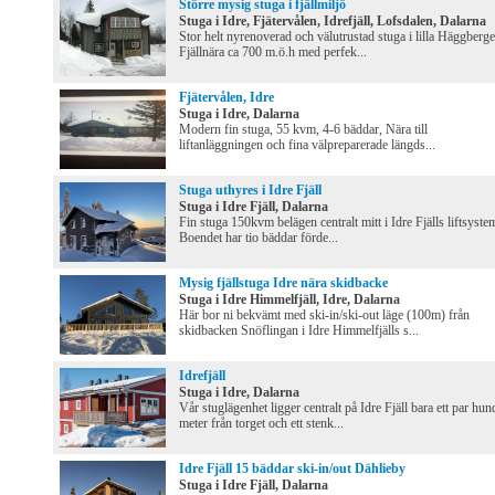
Större mysig stuga i fjällmiljö
Stuga i Idre, Fjätervålen, Idrefjäll, Lofsdalen, Dalarna
Stor helt nyrenoverad och välutrustad stuga i lilla Häggberge
Fjällnära ca 700 m.ö.h med perfek...
Fjätervålen, Idre
Stuga i Idre, Dalarna
Modern fin stuga, 55 kvm, 4-6 bäddar, Nära till
liftanläggningen och fina välpreparerade längds...
Stuga uthyres i Idre Fjäll
Stuga i Idre Fjäll, Dalarna
Fin stuga 150kvm belägen centralt mitt i Idre Fjälls liftsyste
Boendet har tio bäddar förde...
Mysig fjällstuga Idre nära skidbacke
Stuga i Idre Himmelfjäll, Idre, Dalarna
Här bor ni bekvämt med ski-in/ski-out läge (100m) från
skidbacken Snöflingan i Idre Himmelfjälls s...
Idrefjäll
Stuga i Idre, Dalarna
Vår stuglägenhet ligger centralt på Idre Fjäll bara ett par hun
meter från torget och ett stenk...
Idre Fjäll 15 bäddar ski-in/out Dählieby
Stuga i Idre Fjäll, Dalarna