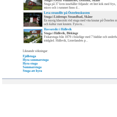
Stuga i Östra Vemmerlöv, Österlen, Skåne
Stuga på 37 kvm innehåller följande: ett litet kök med frys, 
micro och i rummet finns d...
Leva strandliv på Österlenskusten
Stuga i Löderups Strandbad, Skåne
En mysig klassiskt röd stuga med vita knutar på Österlen 
och kultur runt knuten. Fyra ru...
Havsutsikt i Hällevik
Stuga i Hällevik, Blekinge
Fiskarstuga från 1879 i fiskeläge med 7 bäddar och underb
trädgård. Hällevik, Listerlandets p...
Liknande sökningar:
Fjällstuga
Hyra sommarstuga
Hyra stuga
Sommarstuga
Stuga att hyra