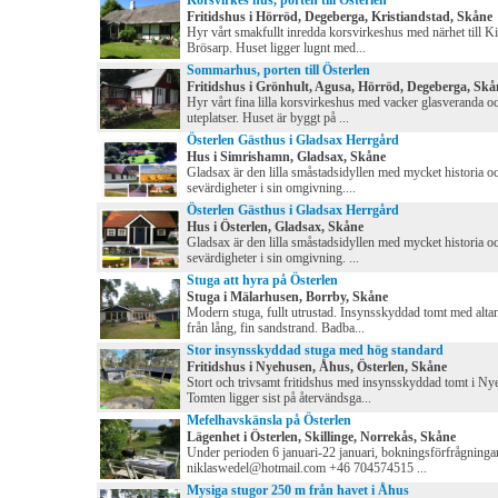
Korsvirkes hus, porten till Österlen
Fritidshus i Hörröd, Degeberga, Kristiandstad, Skåne
Hyr vårt smakfullt inredda korsvirkeshus med närhet till K
Brösarp. Huset ligger lugnt med...
Sommarhus, porten till Österlen
Fritidshus i Grönhult, Agusa, Hörröd, Degeberga, Skå
Hyr vårt fina lilla korsvirkeshus med vacker glasveranda oc
uteplatser. Huset är byggt på ...
Österlen Gästhus i Gladsax Herrgård
Hus i Simrishamn, Gladsax, Skåne
Gladsax är den lilla småstadsidyllen med mycket historia 
sevärdigheter i sin omgivning....
Österlen Gästhus i Gladsax Herrgård
Hus i Österlen, Gladsax, Skåne
Gladsax är den lilla småstadsidyllen med mycket historia 
sevärdigheter i sin omgivning. ...
Stuga att hyra på Österlen
Stuga i Mälarhusen, Borrby, Skåne
Modern stuga, fullt utrustad. Insynsskyddad tomt med alta
från lång, fin sandstrand. Badba...
Stor insynsskyddad stuga med hög standard
Fritidshus i Nyehusen, Åhus, Österlen, Skåne
Stort och trivsamt fritidshus med insynsskyddad tomt i Ny
Tomten ligger sist på återvändsga...
Mefelhavskänsla på Österlen
Lägenhet i Österlen, Skillinge, Norrekås, Skåne
Under perioden 6 januari-22 januari, bokningsförfrågninga
niklaswedel@hotmail.com +46 704574515 ...
Mysiga stugor 250 m från havet i Åhus