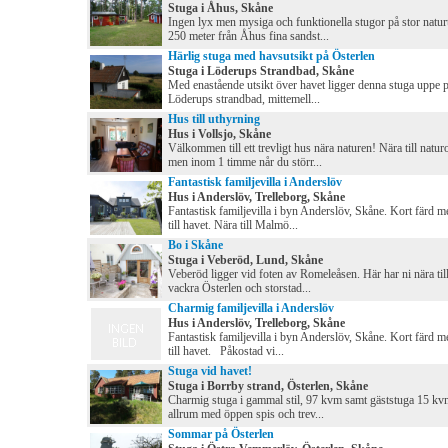
Stuga i Åhus, Skåne
Ingen lyx men mysiga och funktionella stugor på stor natur
250 meter från Åhus fina sandst...
Härlig stuga med havsutsikt på Österlen
Stuga i Löderups Strandbad, Skåne
Med enastående utsikt över havet ligger denna stuga uppe p
Löderups strandbad, mittemell...
Hus till uthyrning
Hus i Vollsjo, Skåne
Välkommen till ett trevligt hus nära naturen! Nära till natu
men inom 1 timme når du störr...
Fantastisk familjevilla i Anderslöv
Hus i Anderslöv, Trelleborg, Skåne
Fantastisk familjevilla i byn Anderslöv, Skåne. Kort färd m
till havet. Nära till Malmö...
Bo i Skåne
Stuga i Veberöd, Lund, Skåne
Veberöd ligger vid foten av Romeleåsen. Här har ni nära til
vackra Österlen och storstad...
Charmig familjevilla i Anderslöv
Hus i Anderslöv, Trelleborg, Skåne
Fantastisk familjevilla i byn Anderslöv, Skåne. Kort färd m
till havet. Påkostad vi...
Stuga vid havet!
Stuga i Borrby strand, Österlen, Skåne
Charmig stuga i gammal stil, 97 kvm samt gäststuga 15 kvm
allrum med öppen spis och trev...
Sommar på Österlen