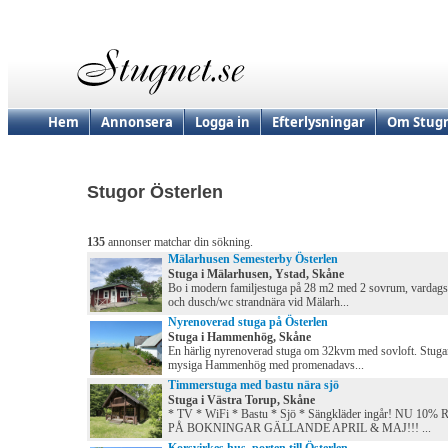
Hem
Annonsera
Logga in
Efterlysningar
Om Stugn
Stugor Österlen
135
annonser matchar din sökning.
Mälarhusen Semesterby Österlen
Stuga i Mälarhusen, Ystad, Skåne
Bo i modern familjestuga på 28 m2 med 2 sovrum, vardag
och dusch/wc strandnära vid Mälarh...
Nyrenoverad stuga på Österlen
Stuga i Hammenhög, Skåne
En härlig nyrenoverad stuga om 32kvm med sovloft. Stugan
mysiga Hammenhög med promenadavs...
Timmerstuga med bastu nära sjö
Stuga i Västra Torup, Skåne
* TV * WiFi * Bastu * Sjö * Sängkläder ingår! NU 10
PÅ BOKNINGAR GÄLLANDE APRIL & MAJ!!! ...