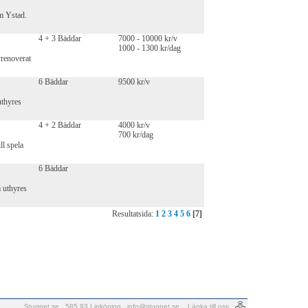
om Ystad.
4 + 3 Bäddar
7000 - 10000 kr/v
1000 - 1300 kr/dag
yrenoverat
6 Bäddar
9500 kr/v
uthyres
4 + 2 Bäddar
4000 kr/v
700 kr/dag
ll spela
6 Bäddar
 uthyres
Resultatsida:
1
2
3
4
5
6
[7]
Stugnet.se . 585 93 Linköping .
info@stugnet.se
.
Länka till oss
.