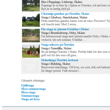
Hus i Peppinge, Löderup, Skåne
Peppinge är en liten by i hjärtat av Österlen, två mil öster 
Byn är en lantlig idyll på ...
Charmigt gatuhus pa Osterlen, Skane
Stuga i Gladsax, Simrishamn, Skåne
Detta underbara gatuhus kanns som att vara i Provence! N
och frascht inuti. Med 3 terras...
Fin stuga m sjötomt 6 bäddar i Skåne
Stuga i Brunkelstorp, Osby, Skåne
Fin helrenoverad stuga med sjötomt utanför Osby i Skåne 
veckovis vår och sommar. 6 bäddar ...
Stuga uthyres på Österlen
Stuga i Tomelilla, Skåne
Bo på härliga Österlen i Skåne. Perfekt både för den som vi
golf och för den som vill göra...
Skånelänga Österlen årsbasis
Stuga i Bolshög, Skåne
Renoverad skånelänga, 150 kvm, sex rum, kök och badrum
för längre period. Fullt utrustat l...
Liknande sökningar:
Fjällstuga
Hyra sommarstuga
Hyra stuga
Sommarstuga
Stuga att hyra