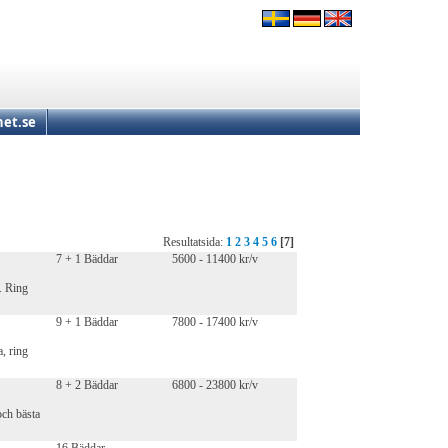
et.se
Resultatsida:
1
2
3
4
5
6
[7]
7 + 1 Bäddar
5600 - 11400 kr/v
. Ring
9 + 1 Bäddar
7800 - 17400 kr/v
, ring
8 + 2 Bäddar
6800 - 23800 kr/v
och bästa