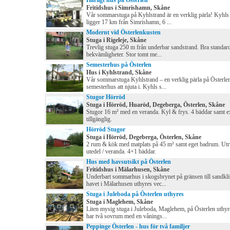
Härligt hus på Österlen
Fritidshus i Simrishamn, Skåne
Vår sommarstuga på Kyhlstrand är en verklig pärla! Kyhls
ligger 17 km från Simrishamn, 6 ...
Modernt vid Österlenkusten
Stuga i Rigeleje, Skåne
Trevlig stuga 250 m från underbar sandstrand. Bra standar
bekvämligheter. Stor tomt me...
Semesterhus på Österlen
Hus i Kyhlstrand, Skåne
Vår sommarstuga Kyhlstrand – en verklig pärla på Österlen
semesterhus att njuta i. Kyhls s...
Stugor Hörröd
Stuga i Hörröd, Huaröd, Degeberga, Österlen, Skåne
Stugor 16 m² med en veranda. Kyl & frys. 4 bäddar samt e
tillgänglig.
Hörröd Stugor
Stuga i Hörröd, Degeberga, Österlen, Skåne
2 rum & kök med matplats på 45 m² samt eget badrum. Ut
utedel / veranda. 4+1 bäddar.
Hus med havsutsikt på Österlen
Fritidshus i Mälarhusen, Skåne
Underbart sommarhus i skogsbrynet på gränsen till sandkli
havet i Mälarhusen uthyres vec...
Stuga i Juleboda på Österlen uthyres
Stuga i Maglehem, Skåne
Liten mysig stuga i Juleboda, Maglehem, på Österlen uthyr
har två sovrum med en vånings...
Peppinge Österlen - hus för två familjer