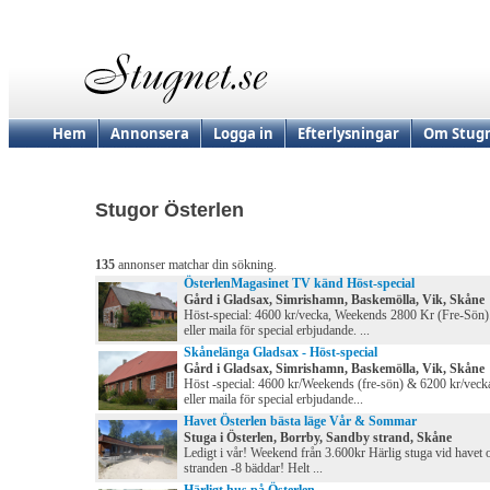
Hem
Annonsera
Logga in
Efterlysningar
Om Stugn
Stugor Österlen
135
annonser matchar din sökning.
ÖsterlenMagasinet TV känd Höst-special
Gård i Gladsax, Simrishamn, Baskemölla, Vik, Skåne
Höst-special: 4600 kr/vecka, Weekends 2800 Kr (Fre-Sön)
eller maila för special erbjudande. ...
Skånelänga Gladsax - Höst-special
Gård i Gladsax, Simrishamn, Baskemölla, Vik, Skåne
Höst -special: 4600 kr/Weekends (fre-sön) & 6200 kr/vecka
eller maila för special erbjudande...
Havet Österlen bästa läge Vår & Sommar
Stuga i Österlen, Borrby, Sandby strand, Skåne
Ledigt i vår! Weekend från 3.600kr Härlig stuga vid havet 
stranden -8 bäddar! Helt ...