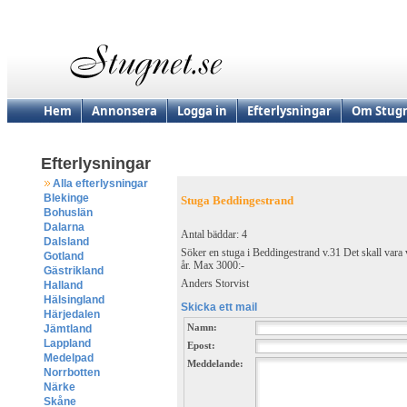
Hem
Annonsera
Logga in
Efterlysningar
Om Stugn
Efterlysningar
Alla efterlysningar
Blekinge
Stuga Beddingestrand
Bohuslän
Dalarna
Antal bäddar: 4
Dalsland
Söker en stuga i Beddingestrand v.31 Det skall vara 
Gotland
år. Max 3000:-
Gästrikland
Anders Storvist
Halland
Hälsingland
Skicka ett mail
Härjedalen
Namn:
Jämtland
Lappland
Epost:
Medelpad
Meddelande:
Norrbotten
Närke
Skåne