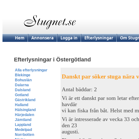
Hem
Annonsera
Logga in
Efterlysningar
Om Stugn
Efterlysningar i Östergötland
Alla efterlysningar
Blekinge
Danskt par söker stuga nära 
Bohuslän
Dalarna
Antal bäddar: 2
Dalsland
Gotland
Vi är ett danskt par som letar efte
Gästrikland
havdär
Halland
vi kan fiska från båt. Helst med mö
Hälsingland
Härjedalen
Vi är intresserade av vecka 33 och/
Jämtland
den 23
Lappland
Medelpad
augusti.
Norrbotten