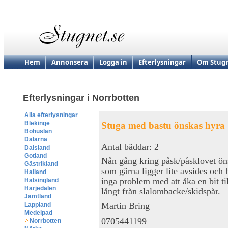
Hem
Annonsera
Logga in
Efterlysningar
Om Stugn
Efterlysningar i Norrbotten
Alla efterlysningar
Blekinge
Stuga med bastu önskas hyra
Bohuslän
Dalarna
Antal bäddar: 2
Dalsland
Gotland
Nån gång kring påsk/påsklovet öns
Gästrikland
som gärna ligger lite avsides och
Halland
inga problem med att åka en bit ti
Hälsingland
Härjedalen
långt från slalombacke/skidspår.
Jämtland
Martin Bring
Lappland
Medelpad
0705441199
Norrbotten