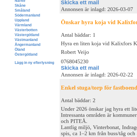
Närke
Skicka ett mail
Skåne
Annonsen är inlagd: 2026-03-07
Småland
Södermanland
Uppland
Önskar hyra koja vid Kalixfo
Värmland
Västerbotten
Antal bäddar: 1
Västergötland
Västmanland
Hyra en liten koja vid Kalixfors K
Ångermanland
Öland
Robert Veijo
Östergötland
0768045230
Lägg in ny efterlysning
Skicka ett mail
Annonsen är inlagd: 2026-02-22
Enkel stuga/torp för fastboen
Antal bäddar: 2
Under 2026 önskar jag hyra ett lit
Intressanta områden är komm
och PITEÅ.
Lantlig miljö, Vinterbonat, Indrag
spis, ca 1–2 km från buss/tåg och 