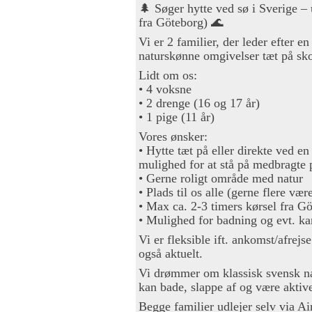
🌲 Søger hytte ved sø i Sverige –
fra Göteborg) 🌊
Vi er 2 familier, der leder efter e
naturskønne omgivelser tæt på sk
Lidt om os:
• 4 voksne
• 2 drenge (16 og 17 år)
• 1 pige (11 år)
Vores ønsker:
• Hytte tæt på eller direkte ved 
mulighed for at stå på medbragte p
• Gerne roligt område med natur
• Plads til os alle (gerne flere vær
• Max ca. 2-3 timers kørsel fra G
• Mulighed for badning og evt. kan
Vi er fleksible ift. ankomst/afrejs
også aktuelt.
Vi drømmer om klassisk svensk n
kan bade, slappe af og være akti
Begge familier udlejer selv via Air