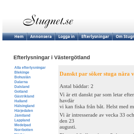
Hem
Annonsera
Logga in
Efterlysningar
Om Stugn
Efterlysningar i Västergötland
Alla efterlysningar
Blekinge
Danskt par söker stuga nära 
Bohuslän
Dalarna
Antal bäddar: 2
Dalsland
Gotland
Vi är ett danskt par som letar efte
Gästrikland
havdär
Halland
vi kan fiska från båt. Helst med mö
Hälsingland
Härjedalen
Vi är intresserade av vecka 33 och/
Jämtland
den 23
Lappland
Medelpad
augusti.
Norrbotten