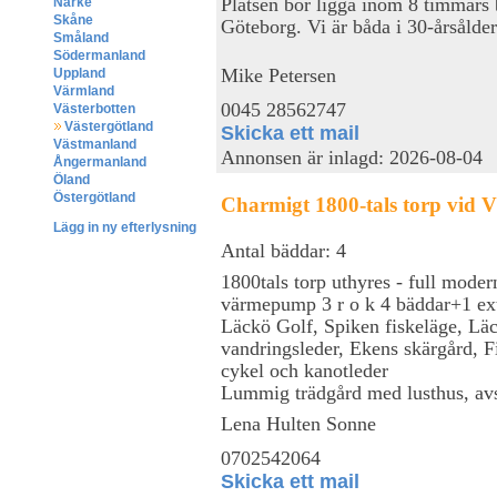
Platsen bör ligga inom 8 timmars 
Närke
Skåne
Göteborg. Vi är båda i 30-årsålder
Småland
Södermanland
Mike Petersen
Uppland
Värmland
0045 28562747
Västerbotten
Västergötland
Skicka ett mail
Västmanland
Annonsen är inlagd: 2026-08-04
Ångermanland
Öland
Östergötland
Charmigt 1800-tals torp vid 
Lägg in ny efterlysning
Antal bäddar: 4
1800tals torp uthyres - full mode
värmepump 3 r o k 4 bäddar+1 ex
Läckö Golf, Spiken fiskeläge, Läc
vandringsleder, Ekens skärgård, F
cykel och kanotleder
Lummig trädgård med lusthus, avski
Lena Hulten Sonne
0702542064
Skicka ett mail