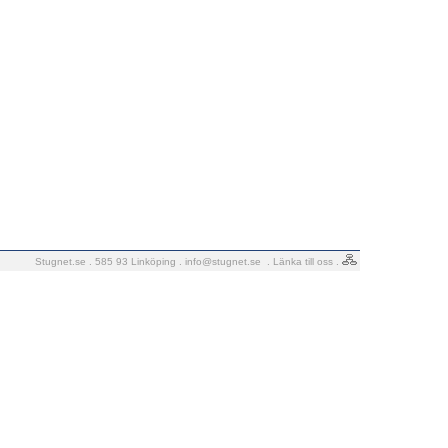
Stugnet.se . 585 93 Linköping .
info@stugnet.se
.
Länka till oss
.