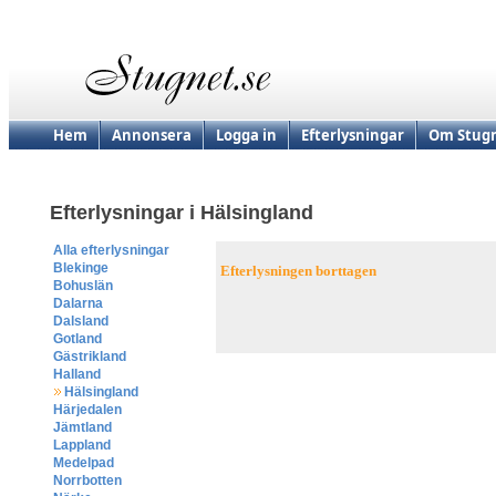
Hem
Annonsera
Logga in
Efterlysningar
Om Stugn
Efterlysningar i Hälsingland
Alla efterlysningar
Blekinge
Efterlysningen borttagen
Bohuslän
Dalarna
Dalsland
Gotland
Gästrikland
Halland
Hälsingland
Härjedalen
Jämtland
Lappland
Medelpad
Norrbotten