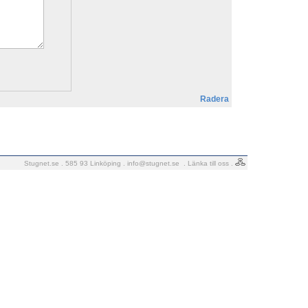
Radera
Stugnet.se . 585 93 Linköping .
info@stugnet.se
.
Länka till oss
.