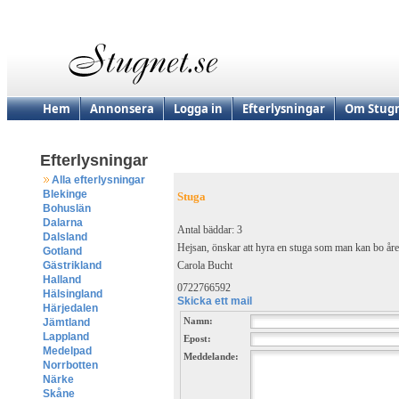
Hem
Annonsera
Logga in
Efterlysningar
Om Stugn
Efterlysningar
Alla efterlysningar
Blekinge
Stuga
Bohuslän
Dalarna
Antal bäddar: 3
Dalsland
Hejsan, önskar att hyra en stuga som man kan bo åre
Gotland
Carola Bucht
Gästrikland
Halland
0722766592
Hälsingland
Skicka ett mail
Härjedalen
Namn:
Jämtland
Lappland
Epost:
Medelpad
Meddelande:
Norrbotten
Närke
Skåne