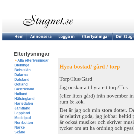
Hem
Annonsera
Logga in
Efterlysningar
Om Stugn
Efterlysningar
Alla efterlysningar
Blekinge
Hyra bostad/ gård / torp
Bohuslän
Dalarna
Torp/Hus/Gård
Dalsland
Gotland
Jag önskar att hyra ett torp/Hus
Gästrikland
Halland
(eller liten gård) från november i
Hälsingland
rum & kök.
Härjedalen
Jämtland
Det är jag och min stora dotter. 
Lappland
är relativt goda, jag jobbar heltid
Medelpad
är också musiker och skriver musi
Norrbotten
tycker om att ha ordning och pyss
Närke
Skåne