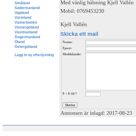
Med vänlig hälsning Kjell Vallén
Småland
Södermanland
Mobil: 0769453230
Uppland
Värmland
Västerbotten
Kjell Vallén
Västergötland
Västmanland
Skicka ett mail
Ångermanland
Öland
Namn:
Östergötland
Epost:
Meddelande:
Lägg in ny efterlysning
9 + 8
blir?
Annonsen är inlagd: 2017-08-23