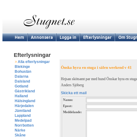
Hem
Annonsera
Logga in
Efterlysningar
Om Stugn
Efterlysningar
Alla efterlysningar
Blekinge
Önska hyra en stuga i sälen weekend v 41
Bohuslän
Dalarna
Hejsan skötsamt par med hund Önskar hyra en stuga s
Dalsland
Anders Sjöberg
Gotland
Gästrikland
Skicka ett mail
Halland
Namn:
Hälsingland
Härjedalen
Epost:
Jämtland
Meddelande:
Lappland
Medelpad
Norrbotten
Närke
Skåne