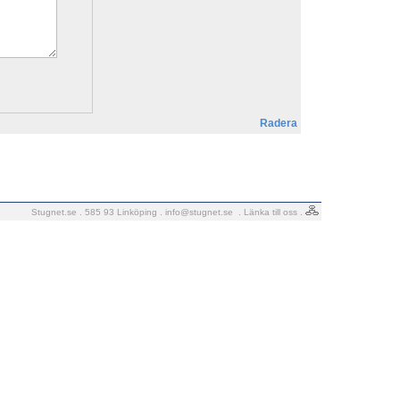
Radera
Stugnet.se . 585 93 Linköping .
info@stugnet.se
.
Länka till oss
.