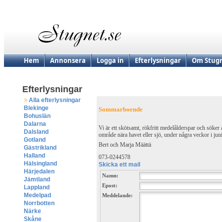
Hem
Annonsera
Logga in
Efterlysningar
Om Stugn
Efterlysningar
Alla efterlysningar
Blekinge
Sommarboende
Bohuslän
Dalarna
Vi är ett skötsamt, rökfritt medelålderspar och söker al
Dalsland
område nära havet eller sjö, under några veckor i juni,
Gotland
Bert och Marja Määttä
Gästrikland
Halland
073-0244578
Hälsingland
Skicka ett mail
Härjedalen
Namn:
Jämtland
Epost:
Lappland
Medelpad
Meddelande:
Norrbotten
Närke
Skåne