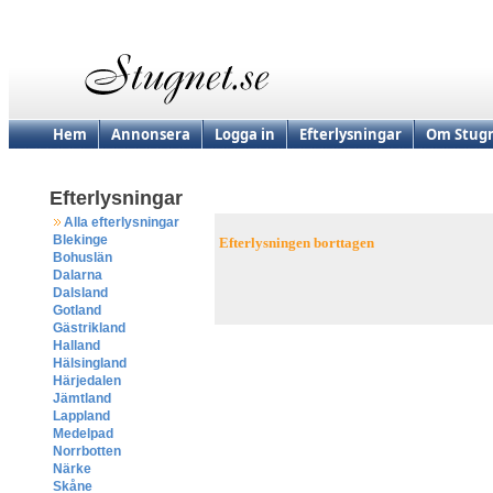
Hem
Annonsera
Logga in
Efterlysningar
Om Stugn
Efterlysningar
Alla efterlysningar
Blekinge
Efterlysningen borttagen
Bohuslän
Dalarna
Dalsland
Gotland
Gästrikland
Halland
Hälsingland
Härjedalen
Jämtland
Lappland
Medelpad
Norrbotten
Närke
Skåne