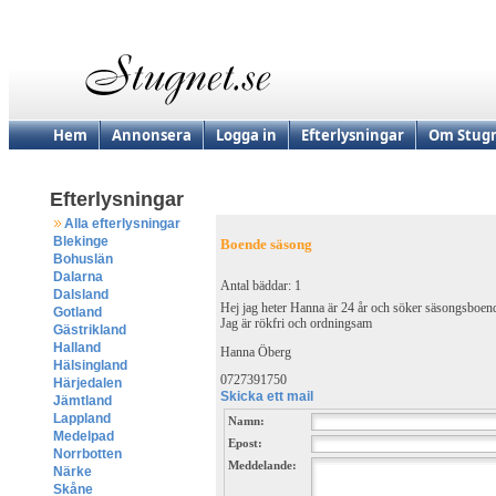
Hem
Annonsera
Logga in
Efterlysningar
Om Stugn
Efterlysningar
Alla efterlysningar
Blekinge
Boende säsong
Bohuslän
Dalarna
Antal bäddar: 1
Dalsland
Hej jag heter Hanna är 24 år och söker säsongsboende
Gotland
Jag är rökfri och ordningsam
Gästrikland
Halland
Hanna Öberg
Hälsingland
0727391750
Härjedalen
Skicka ett mail
Jämtland
Lappland
Namn:
Medelpad
Epost:
Norrbotten
Meddelande:
Närke
Skåne