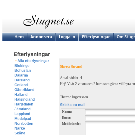
Hem
Annonsera
Logga in
Efterlysningar
Om Stugn
Efterlysningar
Alla efterlysningar
Blekinge
Skrea Strand
Bohuslän
Dalarna
Antal bäddar: 4
Dalsland
Hej! Vi är 2 vuxna och 2 barn som gärna vill hyra 
Gotland
Gästrikland
Halland
Therese Ingvarsson
Hälsingland
Härjedalen
Skicka ett mail
Jämtland
Namn:
Lappland
Epost:
Medelpad
Norrbotten
Meddelande:
Närke
Skåne